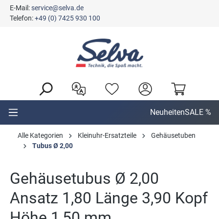
E-Mail:
service@selva.de
alt springen
Telefon:
+49 (0) 7425 930 100
Neuheiten
SALE %
Alle Kategorien
Kleinuhr-Ersatzteile
Gehäusetuben
Tubus Ø 2,00
Gehäusetubus Ø 2,00
Ansatz 1,80 Länge 3,90 Kopf
Höhe 1,50 mm