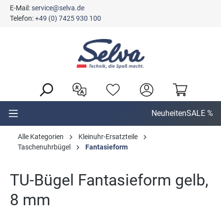
E-Mail:
service@selva.de
alt springen
Telefon:
+49 (0) 7425 930 100
Neuheiten
SALE %
Alle Kategorien
Kleinuhr-Ersatzteile
Taschenuhrbügel
Fantasieform
TU-Bügel Fantasieform gelb,
8 mm