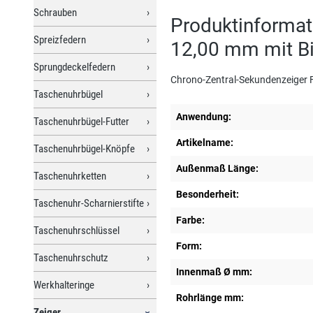
Schrauben
Produktinformat
Spreizfedern
12,00 mm mit Bi
Sprungdeckelfedern
Chrono-Zentral-Sekundenzeiger F
Taschenuhrbügel
Anwendung:
Taschenuhrbügel-Futter
Artikelname:
Taschenuhrbügel-Knöpfe
Außenmaß Länge:
Taschenuhrketten
Besonderheit:
Taschenuhr-Scharnierstifte
Farbe:
Taschenuhrschlüssel
Form:
Taschenuhrschutz
Innenmaß Ø mm:
Werkhalteringe
Rohrlänge mm:
Zeiger