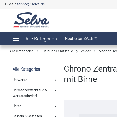
E-Mail:
service@selva.de
springen
Zur Hauptnavigation springen
Alle Kategorien
Neuheiten
SALE %
Alle Kategorien
Kleinuhr-Ersatzteile
Zeiger
Mechanisch 
Chrono-Zentra
Alle Kategorien
mit Birne
Uhrwerke
Uhrmacherwerkzeug &
Werkstattbedarf
Bildergalerie überspringen
Uhren
Basteln & Gestalten