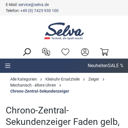
E-Mail:
service@selva.de
alt springen
Telefon:
+49 (0) 7425 930 100
Neuheiten
SALE %
Alle Kategorien
Kleinuhr-Ersatzteile
Zeiger
Mechanisch - ältere Uhren
Chrono-Zentral-Sekundenzeiger
Chrono-Zentral-
Sekundenzeiger Faden gelb,