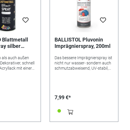
Blattmetall
BALLISTOL Pluvonin
ay silber
Imprägnierspray, 200ml
 als auch außen
Das bessere Imprägnierspray ist
Dekorativer, schnell
nicht nur wasser- sondern auch
cryllack mit einer
schmutzabweisend, UV-stabil,
. -silber ähnlichen
temperaturbeständig usw. •
derheiten Optimale
Inhalt: 200ml • MADE IN
weißem oder
GERMANY Viele einfache
ntergrund. Die
Imprägniersprays schützen vor
 können vorher mit
Wassertropfen und Nässe.
7,99 €*
rbe Weiß oder
Sobald die Anforderungen aber
diert werden. Nicht
etwas anspruchsvoller und
 Bei
extremer werden, hinterlassen
dung zum Schutz
die Mittel unschöne Flecken. Hier
k überlackieren.
hilft die Profi-Imprägnierung von
l. Gefahrenhinweis:
BALLISTOL! Pflegt und