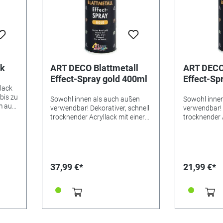
ck
ART DECO Blattmetall
ART DECO 
Effect-Spray gold 400ml
Effect-Spr
tlack
400ml
bis zu
Sowohl innen als auch außen
Sowohl innen
m auf
verwendbar! Dekorativer, schnell
verwendbar! 
ik
trocknender Acryllack mit einer
trocknender A
Blattgold bzw. -silber ähnlichen
Blattgold bzw
den
Optik. Besonderheiten Optimale
Optik. Beson
Effekte auf weißem oder
Effekte auf 
. 3D-
schwarzem Untergrund. Die
schwarzem U
ich
Gegenstände können vorher mit
Gegenstände
37,99 €*
21,99 €*
Acryl-Mattfarbe Weiß oder
Acryl-Mattfa
uf
Schwarz grundiert werden. Nicht
Schwarz grun
styroporfest! Bei
styroporfest!
i
Außenanwendung zum Schutz
Außenanwen
t
mit Zaponlack überlackieren.
mit Zaponlac
Inhalt 400 ml. Gefahrenhinweis:
Inhalt 400 m
 mit