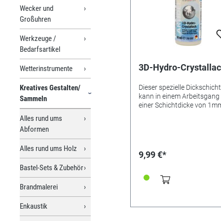
Wecker und
Großuhren
Werkzeuge /
Bedarfsartikel
3D-Hydro-Crystalla
Wetterinstrumente
Kreatives Gestalten/
Dieser spezielle Dickschich
kann in einem Arbeitsgang 
Sammeln
einer Schichtdicke von 1m
Papier, Karton, Glas, Keram
Alles rund ums
oder Holz mit Pinsel oder
Abformen
Spachtel aufgetragen wer
und sorgt dabei für eine
Alles rund ums Holz
fantastische Tiefenwirkung
9,99 €*
Hydro-Crystallack eignet s
Bastel-Sets & Zubehör
auch hervorragend zum
Aufkleben von Servietten a
Porzellan und auch zum
Brandmalerei
Einbrennen im Backofen be
130°C für 90 Minuten direk
Enkaustik
nach dem Trocknen.
Werkzeugreinigung erfolgt