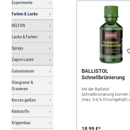
Experimente
Wasser. ● Super 3D-Effekt 
Transparent aushärtend ●
Farben & Lacke
Speziell für Papiermosaik
geeignet
BELTON
Lacke & Farben
Sprays
Zapon-Lacke
BALLISTOL
Galvanisieren
Schnellbrünierung
Glasgravur &
Gravieren
Mit der Ballistol
Schnellbrünierung können 
(max. 3-4 % Chromgehalt) 
Kerzen gießen
Eisen fleckenlos brüniert w
Egal, ob beschädigte
Klebstoffe
Brünierungen Brünierunge
kleinen Bauteilen in Handw
Krippenbau
und Industrie: die
18,99 €*