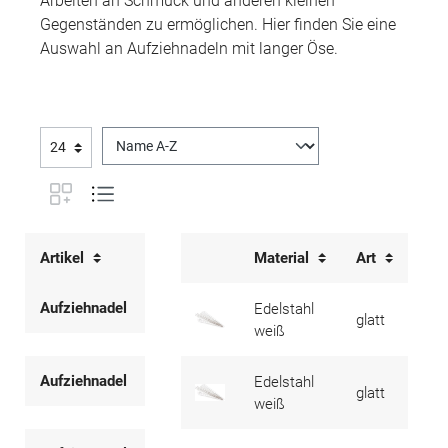
Arbeiten an Schmuck und anderen kleinen
Gegenständen zu ermöglichen. Hier finden Sie eine
Auswahl an Aufziehnadeln mit langer Öse.
Artikel
Material
Art
Bes
Aufziehnadel
Edelstahl
glatt
mit
weiß
Aufziehnadel
Edelstahl
glatt
mit
weiß