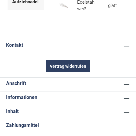
Aufziehnadel
Edelstahl
glatt
mit
weiß
Kontakt
Vertrag widerrufen
Anschrift
Informationen
Inhalt
Zahlungsmittel