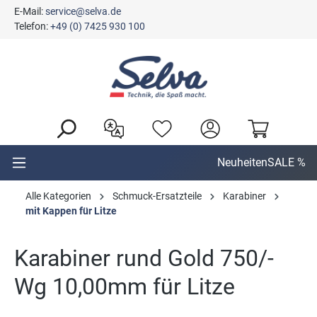
E-Mail:
service@selva.de
alt springen
Telefon:
+49 (0) 7425 930 100
Neuheiten
SALE %
Alle Kategorien
Schmuck-Ersatzteile
Karabiner
mit Kappen für Litze
Karabiner rund Gold 750/-
Wg 10,00mm für Litze