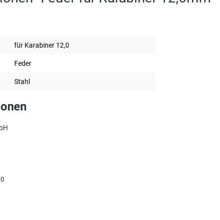
für Karabiner 12,0
Feder
Stahl
ionen
mbH
90