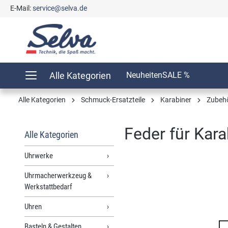
E-Mail:
service@selva.de
springen
Zur Hauptnavigation springen
Alle Kategorien
Neuheiten
SALE %
Alle Kategorien
Schmuck-Ersatzteile
Karabiner
Zubeh
Feder für Kar
Alle Kategorien
Uhrwerke
Uhrmacherwerkzeug &
Bildergalerie überspringen
Werkstattbedarf
Uhren
Basteln & Gestalten