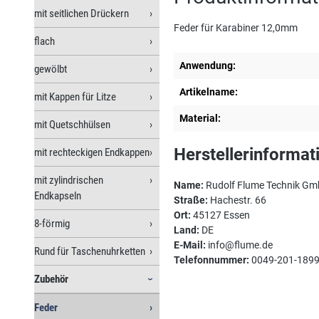
mit seitlichen Drückern
Feder für Karabiner 12,0mm
flach
Anwendung:
gewölbt
Artikelname:
mit Kappen für Litze
Material:
mit Quetschhülsen
Herstellerinformat
mit rechteckigen Endkappen
mit zylindrischen
Name:
Rudolf Flume Technik G
Endkapseln
Straße:
Hachestr. 66
Ort:
45127 Essen
8-förmig
Land:
DE
E-Mail:
info@flume.de
Rund für Taschenuhrketten
Telefonnummer:
0049-201-189
Zubehör
Feder