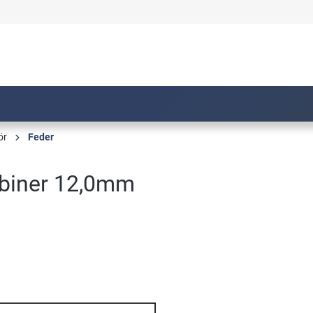
ör
Feder
abiner 12,0mm