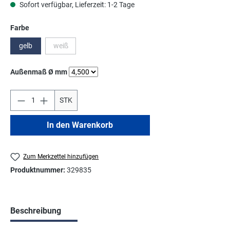
Sofort verfügbar, Lieferzeit: 1-2 Tage
auswählen
Farbe
gelb
weiß
(Diese Option ist zurzeit nicht verfügbar.)
auswählen
Außenmaß Ø mm
STK
In den Warenkorb
Zum Merkzettel hinzufügen
Produktnummer:
329835
Beschreibung