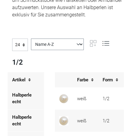
um Schmuckstücke wie Halsketten oder Armbänder
aufzuwerten. Unsere Auswahl an Halbperlen ist
exklusiv für Sie zusammengestellt.
1/2
Artikel
Farbe
Form
Ø
Halbperle
weiß
1/2
1,0 -
echt
Halbperle
weiß
1/2
1,2 -
echt