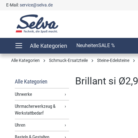
E-Mail:
service@selva.de
springen
Zur Hauptnavigation springen
Alle Kategorien
Neuheiten
SALE %
Alle Kategorien
Schmuck-Ersatzteile
Steine-Edelsteine
Brillant si Ø2,
Alle Kategorien
Uhrwerke
Uhrmacherwerkzeug &
Bildergalerie überspringen
Werkstattbedarf
Uhren
Basteln & Gestalten