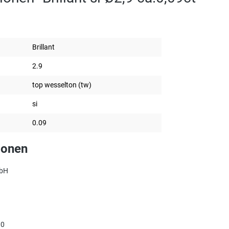
Brillant
2.9
top wesselton (tw)
si
0.09
ionen
mbH
90