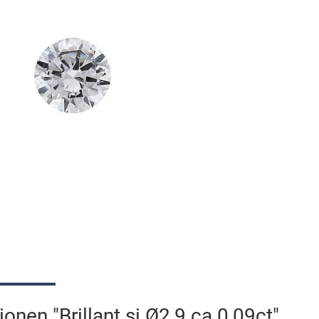
onen "Brillant si Ø2,9 ca.0,09ct"