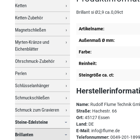
Ketten
Brillant si Ø2,9 ca.0,09ct
Ketten-Zubehör
Artikelname:
Magnetschließen
Außenmaß Ø mm:
Myrten-Kränze und
Eichenblätter
Farbe:
Ohrschmuck-Zubehör
Reinheit:
Perlen
Steingröße ca. ct:
Schlüsselanhänger
Herstellerinformat
Schmuckschließen
Name:
Rudolf Flume Technik G
Schmuck zum Gravieren
Straße:
Hachestr. 66
Ort:
45127 Essen
Steine-Edelsteine
Land:
DE
E-Mail:
info@flume.de
Brillanten
Telefonnummer:
0049-201-189