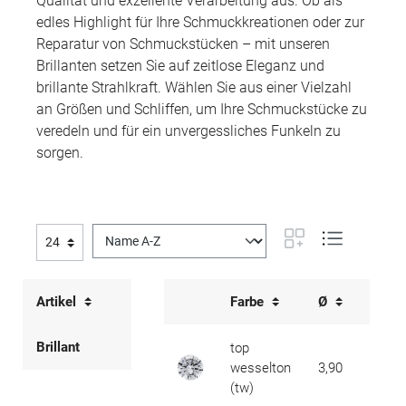
Qualität und exzellente Verarbeitung aus. Ob als
edles Highlight für Ihre Schmuckkreationen oder zur
Reparatur von Schmuckstücken – mit unseren
Brillanten setzen Sie auf zeitlose Eleganz und
brillante Strahlkraft. Wählen Sie aus einer Vielzahl
an Größen und Schliffen, um Ihre Schmuckstücke zu
veredeln und für ein unvergessliches Funkeln zu
sorgen.
Artikel
Farbe
Ø
ca. K
Brillant
top
wesselton
3,90
0,230
(tw)