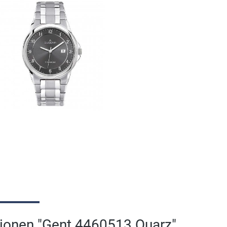
ionen "Gent 4460513 Quarz"