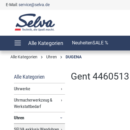
E-Mail:
service@selva.de
springen
Zur Hauptnavigation springen
Alle Kategorien
Neuheiten
SALE %
Alle Kategorien
Uhren
DUGENA
Gent 4460513
Alle Kategorien
Uhrwerke
Uhrmacherwerkzeug &
Bildergalerie überspringen
Werkstattbedarf
Uhren
SELVA exklusiv Wanduhren