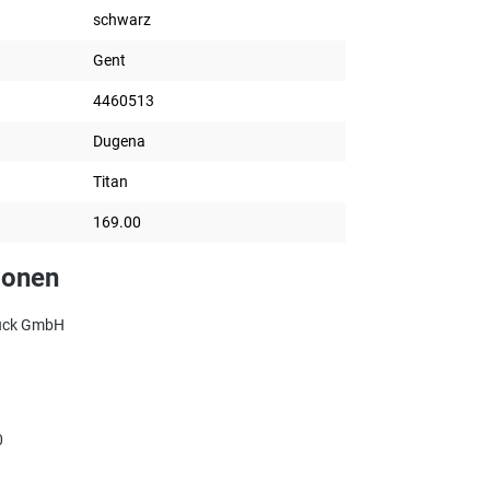
schwarz
Gent
4460513
Dugena
Titan
169.00
ionen
uck GmbH
0