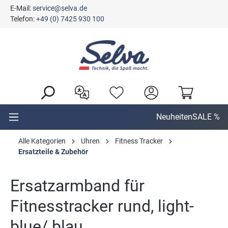
E-Mail:
service@selva.de
alt springen
Telefon:
+49 (0) 7425 930 100
Neuheiten
SALE %
Alle Kategorien
Uhren
Fitness Tracker
Ersatzteile & Zubehör
Ersatzarmband für
Fitnesstracker rund, light-
blue/ blau