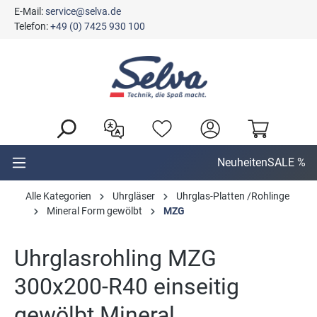
E-Mail:
service@selva.de
alt springen
Telefon:
+49 (0) 7425 930 100
Neuheiten
SALE %
Alle Kategorien
Uhrgläser
Uhrglas-Platten /Rohlinge
Mineral Form gewölbt
MZG
Uhrglasrohling MZG
300x200-R40 einseitig
gewölbt Mineral