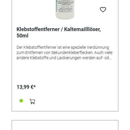
Klebstoffentferner / Kaltemailllöser,
50ml
Der Klebstoffentferner ist eine spezielle Verdünnung
zum Entfernen von Sekundenkleberflecken. Auch viele
andere Klebstoffe und Lackierungen werden auf- oder
abgelöst. Klebstoff-Flecken werden entfernt,
Verklebungen - auch von Cyanacrylatklebstoffen
(Sekundenklebern) - aufgelöst. Vorteil: Sehr schnelles
und universelles Lösungsvermägen für viele Harze,
Klebstoffe und Lacke - durch längeres Einlegen (z.B.
13,99 €*
über Nacht) lassen sich selbst auch 2-
Komponentenkleber so weit aufquellen und
erweichen, dass die Klebung gelöst und der Klebstoff
mechanisch leicht entfernt werden kann. Daneben ist
die Lösung optimal dafür geeignet, ausgehärtetes
Kaltemail von Metall, Glas und anderen
unempfindlichen Untergründen wieder anzuquellen.
Dazu wird das beschichtete Objekt ca. 24 Stunden in