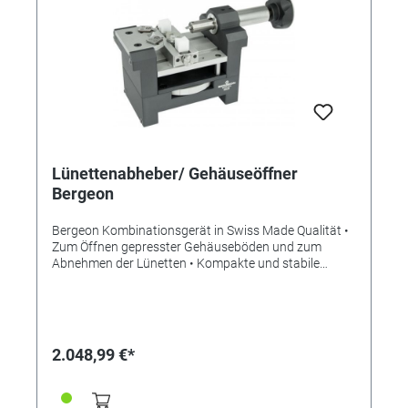
Lünettenabheber/ Gehäuseöffner
Bergeon
Bergeon Kombinationsgerät in Swiss Made Qualität •
Zum Öffnen gepresster Gehäuseböden und zum
Abnehmen der Lünetten • Kompakte und stabile
Vorrichtung zum präzisen und unkomplizierten
Arbeiten ohne Gefahr einer Beschädigung •
Hergestellt aus eloxiertem Aluminium mit rutschfesten
Gummifüßen • Höhenverstellbarer Arbeitstisch für
präzise Einstellung der Arbeitshöhe • Verstellbarer
2.048,99 €*
Schraubstock • Verschiedene Messer aus 57HRC
gehärtetem und hochglanzpoliertem Stahl mit
Winkeln von 20° und 25° erhältlich