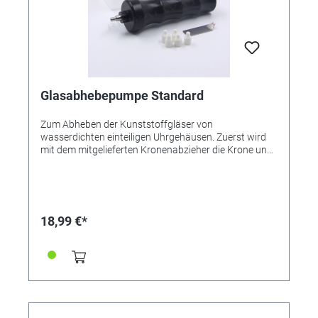
Glasabhebepumpe Standard
Zum Abheben der Kunststoffgläser von
wasserdichten einteiligen Uhrgehäusen. Zuerst wird
mit dem mitgelieferten Kronenabzieher die Krone und
Welle abgezogen. Das für den Tubus passende
Endstück wird auf die Pumpe aufgesetzt. Mit der
Pumpe wird solange Luft in die Uhr gepumt, bis ein
Druck erzeugt ist, der das Glas nach oben aus dem
Sitz sprengt, ohne es zu beschädigen. Bei Gläsern, die
18,99 €*
mit einer Dichtung eingepresst sind, wird zunächst die
Krone entfernt und auf den jetzt offenen
Gehäusetubus eine Glasabhebepumpe aufgesteckt.
Man erzeugt einen Überdruck im Gehäuse, der das
Glas herausdrückt.