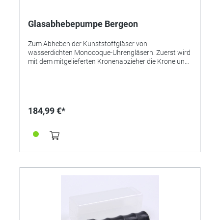
Glasabhebepumpe Bergeon
Zum Abheben der Kunststoffgläser von
wasserdichten Monocoque-Uhrengläsern. Zuerst wird
mit dem mitgelieferten Kronenabzieher die Krone und
Welle abgezogen. Das für den Tubus passende
Endstück wird auf die Pumpe aufgesetzt. Mit der
Pumpe wird solange Luft in die Uhr gepumt, bis ein
Druck erzeugt ist, der das Glas nach oben aus dem
Sitz sprengt, ohne es zu beschädigen.
184,99 €*