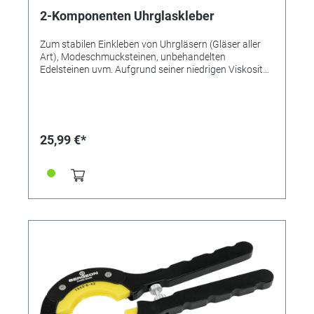
2-Komponenten Uhrglaskleber
Zum stabilen Einkleben von Uhrgläsern (Gläser aller
Art), Modeschmucksteinen, unbehandelten
Edelsteinen uvm. Aufgrund seiner niedrigen Viskosität
eignet sich der Uhrglaskleber besonders gut zum
Einkleben von Uhrgläsern aller Art (Mineralgläser usw.)
Selbstverständlich kann er auch für andere
Verklebungen eingesetzt werden, bei denen ein
dünnflüssiger 2-Komponentenkleber von Vorteil ist -
25,99 €*
zum Beispiel zum Einkleben von Glas- oder
Similisteinen in Kessel oder Vertiefungen. Aufgrund
der guten Fließeigenschaften sollte der Uhrglaskleber
nur für die Anwendung auf ebenen Flächen und das
Kleben in geschlossenen Vertiefungen verwendet
werden, und nicht für das Arbeiten an senkrechten
oder geneigten Flächen. Bei einem 2K-Kleber tritt
anders als bei den meistens 1K-Sekundenklebern kein
"Blooming"-Effekt auf (kein Schleier). Die Aushärtung
ist hart - fast ohne Elastizität. Der 2-Komponenten
Uhrglaskleber eignet sich optimal für Verklebungen,
die höchsten Ansprüchen genügen müssen. Der
Kleber ist beständig gegen Chemikalien wie verdünnte
Säuren und Laugen, Benzine, viele Lösungsmittel und