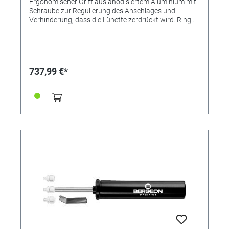
Ergonomischer Griff aus anodisiertem Aluminium mit
Schraube zur Regulierung des Anschlages und
Verhinderung, dass die Lünette zerdrückt wird. Ring
aus synthetischem Material zur Abhebung aller Arten
von drehenden Lünetten, ohne diese zu verkratzen. Im
Lieferumfang enthalten: Sortiment mit 6 Stück (Innen-
Ø 30 - 34 - 38 - 42 - 46 - 50 mm) Ø des Griffs 80 mm. In
Kunststoff-Box.
737,99 €*