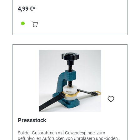
1 polyWatch-Thekendisplay-Karton gratis. Dieser
4,99 €*
Artikel ist auch ein interessantes Produkt für den
Wiederverkauf. - Millionfach bewährt und weltweit die
Nr. 1 unter den Uhrglas-Polituren für Acrylglas - Erzielt
auch in tieferen Kratzern Resultate in Profiqualität -
Seriensieger von Produkttests internationaler
Fachzeitschriften - TÜV-Zertifikat auf nachgewiesene
Wirksamkeit: Damit ist PolyWatch weltweit der erste
und einzige Kratzer-Entferner für Uhrengläser, der das
TÜV-Prüfsiegel auf "nachgewiesene Wirksamkeit"
erhalten hat. - Einfache und schnelle Anwendung -
Überlegene Wirkung dank Plastic-Deformation-
Technology NEUES VERPACKUNGSDESIGN AB CA.
APRIL 2021
Pressstock
Solider Gussrahmen mit Gewindespindel zum
gefühlvollen Aufdrücken von Uhrgläsern und -böden.