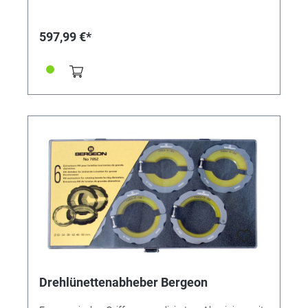
Aus anodisiertem Aluminium mit rutschfesten Füßen •
Lineare Spindel mit Anti-Rotation • Großes Ø 100mm
Drehrad • Spindel und Einsatzhalter mit M6 Gewinde •
597,99 €*
Arbeitshöhe für Uhren bis zu 45 mm Höhe •
Kompatibel mit vielen Bergeon-Einsätzen • Optional
weitere Einsatzhalter erhältlich (unsere Referenzen
219209 (Höhe 5mm) oder 219210 (Höhe 28mm)
Lieferumfang: • Spindelpresse • Aufnahmeadapter M6
mit Höhe 21mm (auch einzeln unter Referenz 203243
erhältlich)
Drehlünettenabheber Bergeon