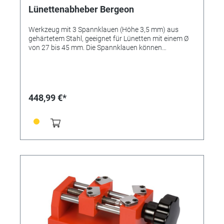
Lünettenabheber Bergeon
Werkzeug mit 3 Spannklauen (Höhe 3,5 mm) aus
gehärtetem Stahl, geeignet für Lünetten mit einem Ø
von 27 bis 45 mm. Die Spannklauen können
unabhängig voneinander mit Kugelraster eingestellt
werden. Der zentrale Kunststoffkern (zum
Glasschutz) wird mit einer Rändelschraube
ausgefahren und zieht die Lünette vom Gehäuse. Der
große Rändelkopf arretiert die Spannklauen.
448,99 €*