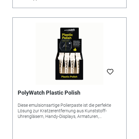
PolyWatch Plastic Polish
Diese emulsionsartige Polierpaste ist die perfekte
Lösung zur Kratzerentfernung aus Kunststoff-
Uhrengläsern, Handy-Displays, Armaturen,
Brillengestellen und anderen Kunststoffteilen. Mit
Watte die verkratzten Stellen 2 - 3 Minuten unter
starkem Druck polieren. Tiefe Kratzer bedürfen
mehrmaliger Behandlung. Bei Abnahme von 24 Tuben: