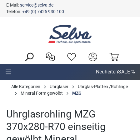
E-Mail:
service@selva.de
alt springen
Telefon:
+49 (0) 7425 930 100
Neuheiten
SALE %
Alle Kategorien
Uhrgläser
Uhrglas-Platten /Rohlinge
Mineral Form gewölbt
MZG
Uhrglasrohling MZG
370x280-R70 einseitig
gewölbt Mineral