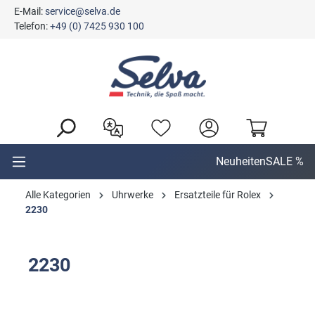
E-Mail:
service@selva.de
alt springen
Telefon:
+49 (0) 7425 930 100
Neuheiten
SALE %
Alle Kategorien
Uhrwerke
Ersatzteile für Rolex
2230
2230