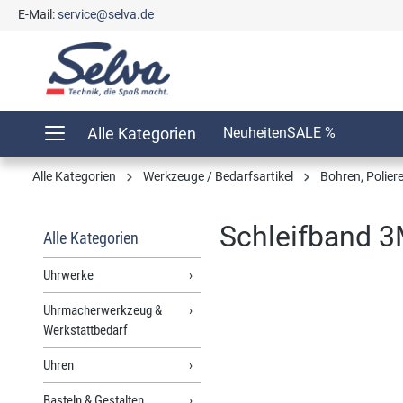
E-Mail:
service@selva.de
springen
Zur Hauptnavigation springen
Alle Kategorien
Neuheiten
SALE %
Alle Kategorien
Werkzeuge / Bedarfsartikel
Bohren, Poliere
Schleifband 3
Alle Kategorien
Uhrwerke
Uhrmacherwerkzeug &
Bildergalerie überspringen
Werkstattbedarf
Uhren
Basteln & Gestalten