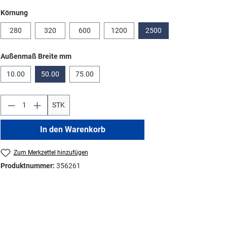
auswählen
Körnung
280
320
600
1200
2500
auswählen
Außenmaß Breite mm
10.00
50.00
75.00
STK
In den Warenkorb
Zum Merkzettel hinzufügen
Produktnummer:
356261