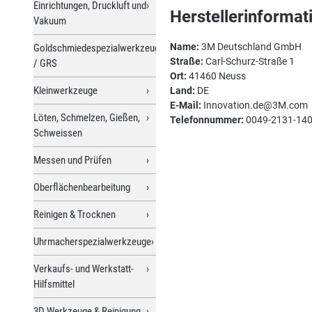
Einrichtungen, Druckluft und
Herstellerinformat
Vakuum
Name:
3M Deutschland GmbH
Goldschmiedespezialwerkzeuge
Straße:
Carl-Schurz-Straße 1
/ GRS
Ort:
41460 Neuss
Kleinwerkzeuge
Land:
DE
E-Mail:
Innovation.de@3M.com
Löten, Schmelzen, Gießen,
Telefonnummer:
0049-2131-14
Schweissen
Messen und Prüfen
Oberflächenbearbeitung
Reinigen & Trocknen
Uhrmacherspezialwerkzeuge
Verkaufs- und Werkstatt-
Hilfsmittel
3D Werkzeuge & Reinigung