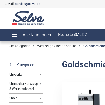
E-Mail:
service@selva.de
springen
Zur Hauptnavigation springen
Alle Kategorien
Neuheiten
SALE %
Alle Kategorien
Werkzeuge / Bedarfsartikel
Goldschmiede
Goldschmie
Alle Kategorien
Uhrwerke
Uhrmacherwerkzeug
& Werkstattbedarf
Uhren