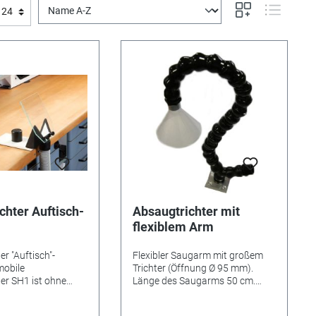
chter Auftisch-
Absaugtrichter mit
flexiblem Arm
r "Auftisch"-
Flexibler Saugarm mit großem
mobile
Trichter (Öffnung Ø 95 mm).
er SH1 ist ohne
Länge des Saugarms 50 cm.
jedem Arbeitstisch
Anschluss Aussen-Ø 30 mm. Mit
Die schwere
Alusockel zur Befestigung mit 4