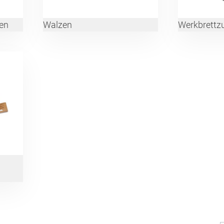
en
Walzen
Werkbrettz