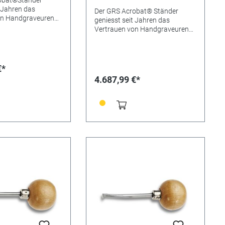
Komplettpaket
t Jahren das
Der GRS Acrobat® Ständer
on Handgraveuren
geniesst seit Jahren das
en und erhielt nun
Vertrauen von Handgraveuren
altete, schlanke
und Juwelieren und erhielt nun
ch besonders gut für
eine neu gestaltete, schlanke
sfähige Mikroskop
Form, die sich besonders gut für
ignet. Zur
das leistungsfähige Mikroskop
€*
 des neuen Acrobat
Leica® A60 eignet. Zur
4.687,99 €*
n ein starrer
usstattung des neuen Acrobat
die Positionierung
Versa gehören ein starrer
ein magnetischer
Rahmen, der die Positionierung
alter und
erleichtert, ein magnetischer
 Griffe, die
Dokumentenhalter und
trachten
ergonomische Griffe, die
Grundplatte, Stativ,
optimales Betrachten
primärer
ermöglichen. Zum
alter gehören zum
Komplettpaket gehören der
kop
Acrobat Versa-Ständer, das
 sekundärer
Mikroskop Leica A60, die Optia®
alter,
LED-Beleuchtung mit Steuerung,
rung und
eine Grundplatte, ein Stativ, eine
ingbeleuchtung
Vorsatzlinse 0,63x und ein
erhältlich.
primärer Dokumentenhalter.
Arbeitsabstand 155 mm.