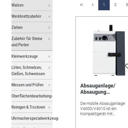
1
2
3
Walzen
Werkbrettzubehör
Ziehen
Zubehör für Steine
und Perlen
Kleinwerkzeuge
Löten, Schmelzen,
Gießen, Schweissen
Messen und Prüfen
Absauganlage/
Absaugung
Oberflächenbearbeitung
V4000/V4010 mit Gri
Die mobile Absauganlage
inklusive Aktivkohlef
Reinigen & Trocknen
V4000/V4010 ist ein
Kompaktgerät mit
Uhrmacherspezialwerkzeuge
austauschbarem Filtertür
und einer stufenlosen,