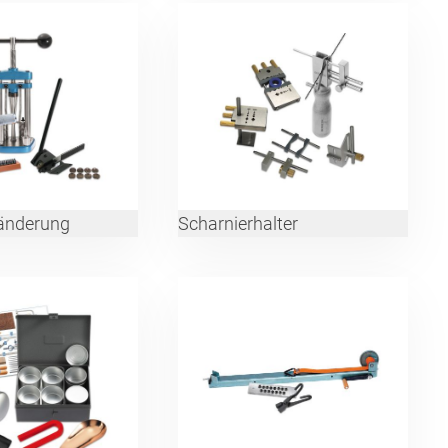
änderung
Scharnierhalter