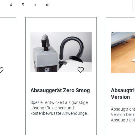
4
5
Absauggerät Zero Smog
Absaugtri
Version
Speziell entwickelt als günstige
ff,
Lösung für kleinere und
Absaugtrichte
ilter
kostenbewusste Anwendungen!
Version Der 
Vorteile im Überblick: • Tragbares
Absaugtricht
Absauggerät, zur flexiblen
system
Montage auf 
Platzierung direkt unter oder
einsetzbar. 
neben dem Arbeitsplatz •