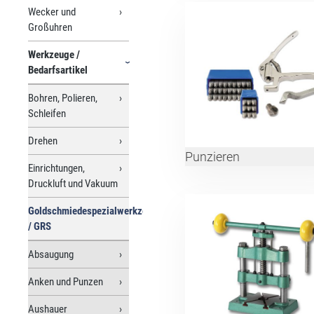
Wecker und
Großuhren
Werkzeuge /
Bedarfsartikel
Bohren, Polieren,
Schleifen
Drehen
Punzieren
Einrichtungen,
Druckluft und Vakuum
Goldschmiedespezialwerkzeuge
/ GRS
Absaugung
Anken und Punzen
Aushauer