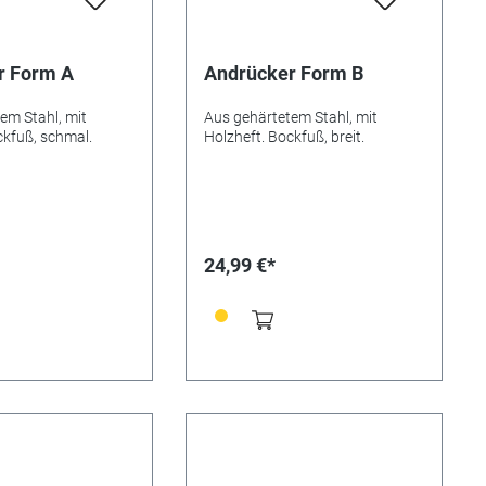
Sekundärer Dokumentenhalter
und Kamerahalterung sind
separat erhältlich.
r Form A
Andrücker Form B
em Stahl, mit
Aus gehärtetem Stahl, mit
ckfuß, schmal.
Holzheft. Bockfuß, breit.
24,99 €*