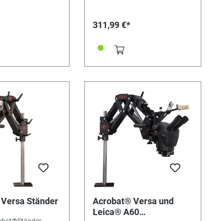
mit rutschfester,
Schrauben (nicht im
tandfläche lässt
Lieferumfang) am Arbeitsplatz.
 Position auf dem
311,99 €*
en. Die große
e schützt vor
zungen durch
e Trennscheiben
uge und sorgt an
stehungsstelle beim
r einen guten
d (Ø NW 36 =
chmesser, Lieferung
ichter erfolgt ohne
uch).
 Versa Ständer
Acrobat® Versa und
Leica® A60
obat®Ständer