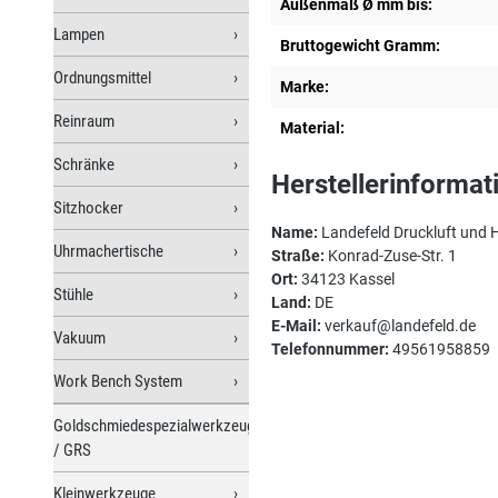
Außenmaß Ø mm bis:
Lampen
Bruttogewicht Gramm:
Ordnungsmittel
Marke:
Reinraum
Material:
Schränke
Herstellerinformat
Sitzhocker
Name:
Landefeld Druckluft und
Uhrmachertische
Straße:
Konrad-Zuse-Str. 1
Ort:
34123 Kassel
Stühle
Land:
DE
E-Mail:
verkauf@landefeld.de
Vakuum
Telefonnummer:
49561958859
Work Bench System
Goldschmiedespezialwerkzeuge
/ GRS
Kleinwerkzeuge