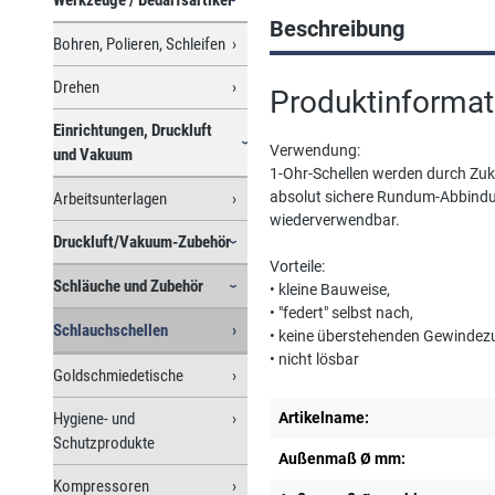
Beschreibung
Bohren, Polieren, Schleifen
Drehen
Produktinformat
Einrichtungen, Druckluft
Verwendung:
und Vakuum
1-Ohr-Schellen werden durch Zukn
absolut sichere Rundum-Abbindun
Arbeitsunterlagen
wiederverwendbar.
Druckluft/Vakuum-Zubehör
Vorteile:
Schläuche und Zubehör
• kleine Bauweise,
• "federt" selbst nach,
Schlauchschellen
• keine überstehenden Gewindezu
• nicht lösbar
Goldschmiedetische
Hygiene- und
Artikelname:
Schutzprodukte
Außenmaß Ø mm:
Kompressoren