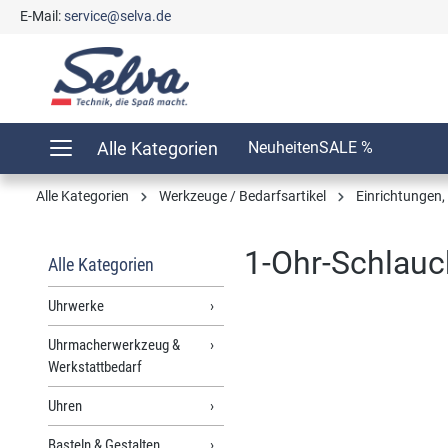
E-Mail:
service@selva.de
springen
Zur Hauptnavigation springen
Alle Kategorien
Neuheiten
SALE %
Alle Kategorien
Werkzeuge / Bedarfsartikel
Einrichtungen
1-Ohr-Schlauc
Alle Kategorien
Uhrwerke
Uhrmacherwerkzeug &
Bildergalerie überspringen
Werkstattbedarf
Uhren
Basteln & Gestalten