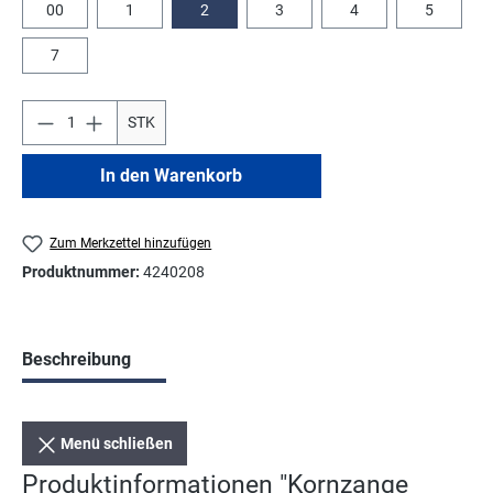
00
1
2
3
4
5
7
STK
In den Warenkorb
Zum Merkzettel hinzufügen
Produktnummer:
4240208
Beschreibung
Menü schließen
Produktinformationen "Kornzange