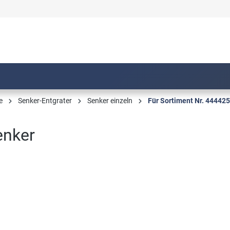
e
Senker-Entgrater
Senker einzeln
Für Sortiment Nr. 44442
enker