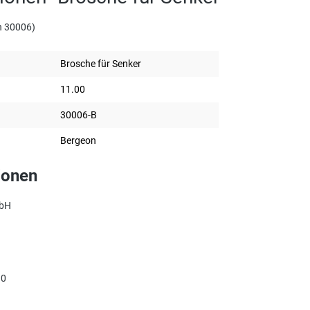
n 30006)
Brosche für Senker
11.00
30006-B
Bergeon
ionen
mbH
90