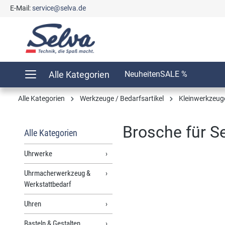
E-Mail:
service@selva.de
springen
Zur Hauptnavigation springen
Alle Kategorien
Neuheiten
SALE %
Alle Kategorien
Werkzeuge / Bedarfsartikel
Kleinwerkzeug
Brosche für S
Alle Kategorien
Uhrwerke
Uhrmacherwerkzeug &
Bildergalerie überspringen
Werkstattbedarf
Uhren
Basteln & Gestalten