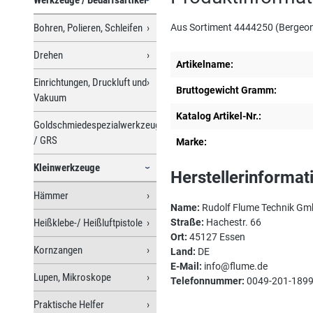
Bohren, Polieren, Schleifen
Aus Sortiment 4444250 (Bergeo
Drehen
Artikelname:
Einrichtungen, Druckluft und
Bruttogewicht Gramm:
Vakuum
Katalog Artikel-Nr.:
Goldschmiedespezialwerkzeuge
/ GRS
Marke:
Kleinwerkzeuge
Herstellerinformat
Hämmer
Name:
Rudolf Flume Technik G
Heißklebe-/ Heißluftpistole
Straße:
Hachestr. 66
Ort:
45127 Essen
Kornzangen
Land:
DE
E-Mail:
info@flume.de
Lupen, Mikroskope
Telefonnummer:
0049-201-189
Praktische Helfer