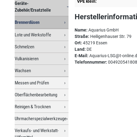
VPE klein:
Geräte-
Zubehör/Ersatzteile
Herstellerinformat
Brennerdüsen
Name:
Aquarius GmbH
Lote und Werkstoffe
Straße:
Heiligenhauser Str. 79
Ort:
45219 Essen
Schmelzen
Land:
DE
E-Mail:
Aquarius-LSG@t-online.
Vulkanisieren
Telefonnummer:
00492054180
Wachsen
Messen und Prüfen
Oberflächenbearbeitung
Reinigen & Trocknen
Uhrmacherspezialwerkzeuge
Verkaufs- und Werkstatt-