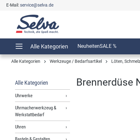
E-Mail:
service@selva.de
springen
Zur Hauptnavigation springen
Alle Kategorien
Neuheiten
SALE %
Alle Kategorien
Werkzeuge / Bedarfsartikel
Löten, Schmel
Brennerdüse N
Alle Kategorien
Uhrwerke
Uhrmacherwerkzeug &
Bildergalerie überspringen
Werkstattbedarf
Uhren
Basteln & Gestalten