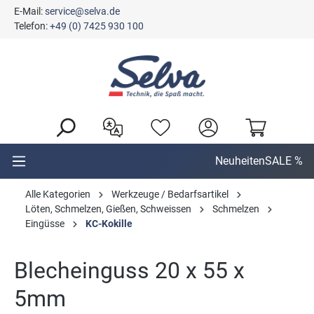
E-Mail:
service@selva.de
alt springen
Telefon:
+49 (0) 7425 930 100
Neuheiten
SALE %
Alle Kategorien
Werkzeuge / Bedarfsartikel
Löten, Schmelzen, Gießen, Schweissen
Schmelzen
Eingüsse
KC-Kokille
Blecheinguss 20 x 55 x
5mm