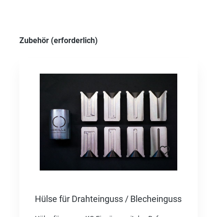
Produktgalerie überspringen
Zubehör (erforderlich)
Hülse für Drahteinguss / Blecheinguss