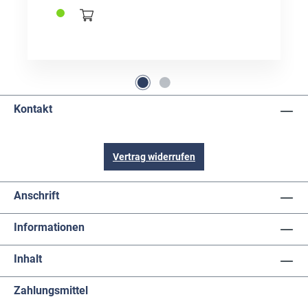
guter Verschleiß- und Korrosionsschutz.
Universell einsetzbar. Beständig gegen Heiß- und
Kaltwasser sowie gegen Säuren und Laugen.
Temperatureinsatzbereich: –40 °C bis +1.400 °C.
Inhalt: 400 ml Anwendung: Vor der Behandlung
mit Keramikpaste müssen die Teile sauber und
frei von Rückständen, Schmutz und Feuchtigkeit
sein. Mit Pinsel, Bürste oder nichtfasernden
Kontakt
Lappen auf die gereinigten Oberflächen
auftragen. Je nach Einsatzgebiet und
Anwendung entsprechende Menge aufsprühen.
Vertrag widerrufen
Anschrift
Informationen
Inhalt
Zahlungsmittel