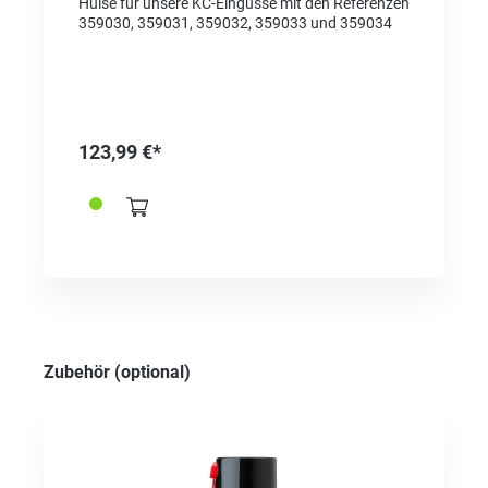
Hülse für unsere KC-Eingüsse mit den Referenzen
359030, 359031, 359032, 359033 und 359034
123,99 €*
Produktgalerie überspringen
Zubehör (optional)