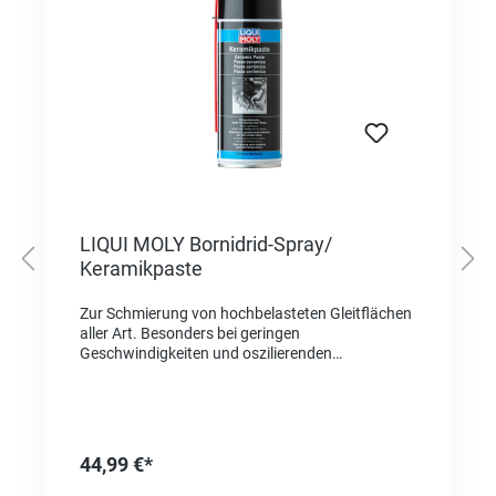
LIQUI MOLY Bornidrid-Spray/
Keramikpaste
Zur Schmierung von hochbelasteten Gleitflächen
aller Art. Besonders bei geringen
Geschwindigkeiten und oszilierenden
Bewegungen. Trennen von
temperaturbeanspruchten Bauteilen.
Korrosionsschutz an Schrauben, Stiften, Bolzen,
Flanschen, Spindeln und Passungen.
Teilsynthetische, weiße Hochtemperaturpaste.
44,99 €*
Verhindert Festbrennen, Kaltverschweißen,
Festrosten und Ruckgleiten. Metallfrei. Sehr