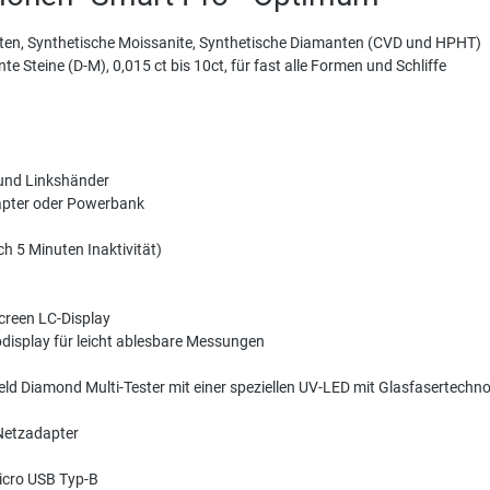
manten, Synthetische Moissanite, Synthetische Diamanten (CVD und HPHT)
te Steine (D-M), 0,015 ct bis 10ct, für fast alle Formen und Schliffe
 und Linkshänder
apter oder Powerbank
h 5 Minuten Inaktivität)
creen LC-Display
bdisplay für leicht ablesbare Messungen
eld Diamond Multi-Tester mit einer speziellen UV-LED mit Glasfasertechno
 Netzadapter
icro USB Typ-B