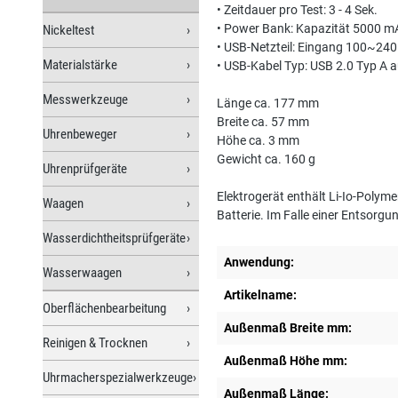
• Zeitdauer pro Test: 3 - 4 Sek.
• Power Bank: Kapazität 5000 m
Nickeltest
• USB-Netzteil: Eingang 100~240
Materialstärke
• USB-Kabel Typ: USB 2.0 Typ A 
Messwerkzeuge
Länge ca. 177 mm
Breite ca. 57 mm
Uhrenbeweger
Höhe ca. 3 mm
Gewicht ca. 160 g
Uhrenprüfgeräte
Elektrogerät enthält Li-Io-Polyme
Waagen
Batterie. Im Falle einer Entsorg
Wasserdichtheitsprüfgeräte
Anwendung:
Wasserwaagen
Artikelname:
Oberflächenbearbeitung
Außenmaß Breite mm:
Reinigen & Trocknen
Außenmaß Höhe mm:
Uhrmacherspezialwerkzeuge
Außenmaß Länge: