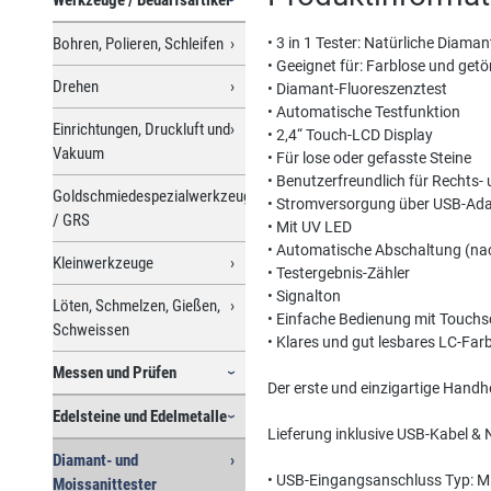
Bohren, Polieren, Schleifen
• 3 in 1 Tester: Natürliche Dia
• Geeignet für: Farblose und getön
Drehen
• Diamant-Fluoreszenztest
• Automatische Testfunktion
Einrichtungen, Druckluft und
• 2,4“ Touch-LCD Display
Vakuum
• Für lose oder gefasste Steine
• Benutzerfreundlich für Rechts-
Goldschmiedespezialwerkzeuge
• Stromversorgung über USB-Ad
/ GRS
• Mit UV LED
• Automatische Abschaltung (nac
Kleinwerkzeuge
• Testergebnis-Zähler
• Signalton
Löten, Schmelzen, Gießen,
• Einfache Bedienung mit Touchs
Schweissen
• Klares und gut lesbares LC-Far
Messen und Prüfen
Der erste und einzigartige Handh
Edelsteine und Edelmetalle
Lieferung inklusive USB-Kabel &
Diamant- und
• USB-Eingangsanschluss Typ: M
Moissanittester