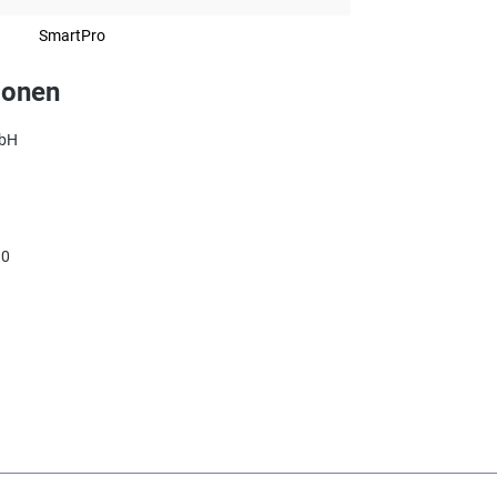
SmartPro
ionen
mbH
90