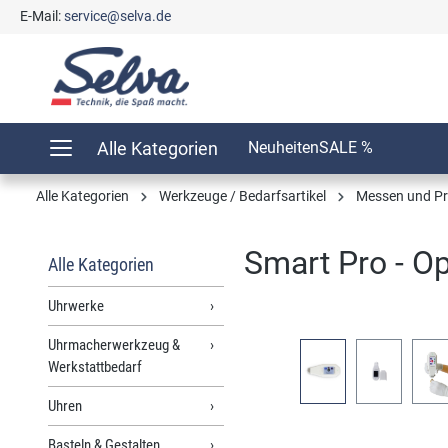
E-Mail:
service@selva.de
springen
Zur Hauptnavigation springen
Alle Kategorien
Neuheiten
SALE %
Alle Kategorien
Werkzeuge / Bedarfsartikel
Messen und Pr
Smart Pro - 
Alle Kategorien
Uhrwerke
Uhrmacherwerkzeug &
Bildergalerie überspringen
Werkstattbedarf
Uhren
Basteln & Gestalten