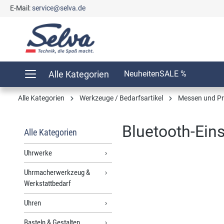
E-Mail:
service@selva.de
springen
Zur Hauptnavigation springen
Alle Kategorien
Neuheiten
SALE %
Alle Kategorien
Werkzeuge / Bedarfsartikel
Messen und Pr
Bluetooth-Ein
Alle Kategorien
Uhrwerke
Uhrmacherwerkzeug &
Bildergalerie überspringen
Werkstattbedarf
Uhren
Basteln & Gestalten