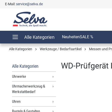
E-Mail:
service@selva.de
springen
Zur Hauptnavigation springen
Alle Kategorien
Neuheiten
SALE %
Alle Kategorien
Werkzeuge / Bedarfsartikel
Messen und Pr
WD-Prüfgerät 
Alle Kategorien
Uhrwerke
Uhrmacherwerkzeug &
Bildergalerie überspringen
Werkstattbedarf
Uhren
Basteln & Gestalten