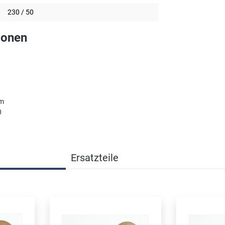
230 / 50
ionen
om
0
Ersatzteile
ngen