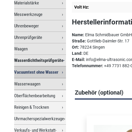
Materialstärke
Volt Hz:
Messwerkzeuge
Herstellerinformat
Uhrenbeweger
Name:
Elma Schmidbauer GmbH
Uhrenprüfgeräte
Straße:
Gottlieb-Daimler-Str. 17
Ort:
78224 Singen
Waagen
Land:
DE
E-Mail:
info@elma-ultrasonic.c
Wasserdichtheitsprüfgeräte
Telefonnummer:
+49 7731 882-
Vacuumtest ohne Wasser
Wasserwaagen
Zubehör (optional)
Oberflächenbearbeitung
Reinigen & Trocknen
Produktgalerie überspri
Uhrmacherspezialwerkzeuge
Verkaufs- und Werkstatt-