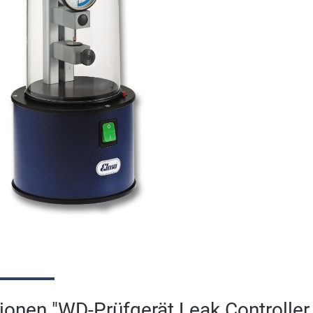
ionen "WD-Prüfgerät Leak Controlle