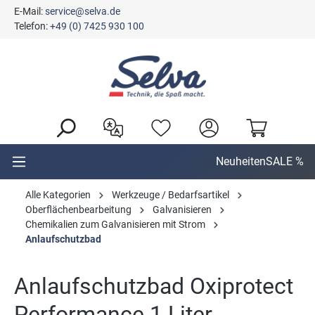
E-Mail:
service@selva.de
alt springen
Telefon:
+49 (0) 7425 930 100
Neuheiten
SALE %
Alle Kategorien
Werkzeuge / Bedarfsartikel
Oberflächenbearbeitung
Galvanisieren
Chemikalien zum Galvanisieren mit Strom
Anlaufschutzbad
Anlaufschutzbad Oxiprotect
Performance 1 Liter