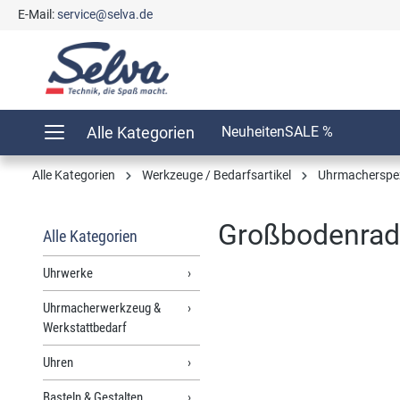
E-Mail:
service@selva.de
springen
Zur Hauptnavigation springen
Alle Kategorien
Neuheiten
SALE %
Alle Kategorien
Werkzeuge / Bedarfsartikel
Uhrmacherspe
Großbodenrad
Alle Kategorien
Uhrwerke
Uhrmacherwerkzeug &
Bildergalerie überspringen
Werkstattbedarf
Uhren
Basteln & Gestalten