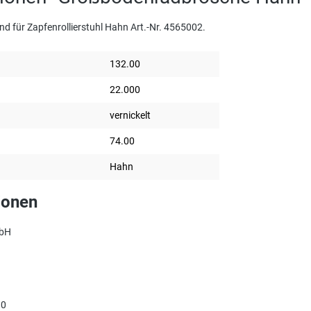
d für Zapfenrollierstuhl Hahn Art.-Nr. 4565002.
132.00
22.000
vernickelt
74.00
Hahn
ionen
mbH
90