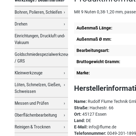
Bohren, Polieren, Schleifen
Mit 9 Nuten 0,38-1,20 mm, passen
Drehen
Außenmaß Länge:
Einrichtungen, Druckluft und
Außenmaß Ø mm:
Vakuum
Bearbeitungsart:
Goldschmiedespezialwerkzeuge
/ GRS
Bruttogewicht Gramm:
Kleinwerkzeuge
Marke:
Löten, Schmelzen, Gießen,
Herstellerinformat
Schweissen
Name:
Rudolf Flume Technik G
Messen und Prüfen
Straße:
Hachestr. 66
Ort:
45127 Essen
Oberflächenbearbeitung
Land:
DE
Reinigen & Trocknen
E-Mail:
info@flume.de
Telefonnummer:
0049-201-189