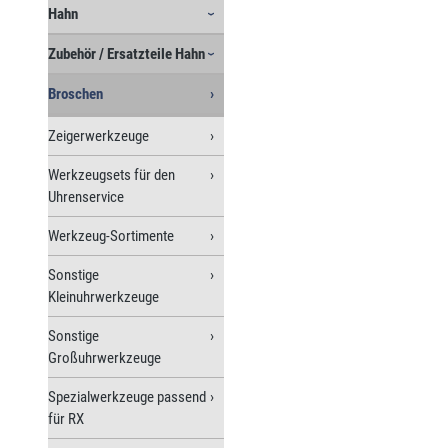
Hahn
Zubehör / Ersatzteile Hahn
Broschen
Zeigerwerkzeuge
Werkzeugsets für den
Uhrenservice
Werkzeug-Sortimente
Sonstige
Kleinuhrwerkzeuge
Sonstige
Großuhrwerkzeuge
Spezialwerkzeuge passend
für RX