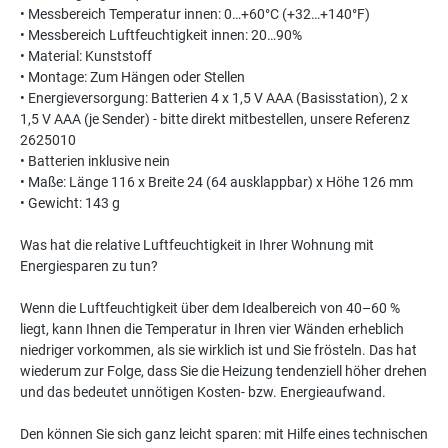
• Messbereich Temperatur innen: 0…+60°C (+32…+140°F)
• Messbereich Luftfeuchtigkeit innen: 20…90%
• Material: Kunststoff
• Montage: Zum Hängen oder Stellen
• Energieversorgung: Batterien 4 x 1,5 V AAA (Basisstation), 2 x
1,5 V AAA (je Sender) - bitte direkt mitbestellen, unsere Referenz
2625010
• Batterien inklusive nein
• Maße: Länge 116 x Breite 24 (64 ausklappbar) x Höhe 126 mm
• Gewicht: 143 g
Was hat die relative Luftfeuchtigkeit in Ihrer Wohnung mit
Energiesparen zu tun?
Wenn die Luftfeuchtigkeit über dem Idealbereich von 40–60 %
liegt, kann Ihnen die Temperatur in Ihren vier Wänden erheblich
niedriger vorkommen, als sie wirklich ist und Sie frösteln. Das hat
wiederum zur Folge, dass Sie die Heizung tendenziell höher drehen
und das bedeutet unnötigen Kosten- bzw. Energieaufwand.
Den können Sie sich ganz leicht sparen: mit Hilfe eines technischen