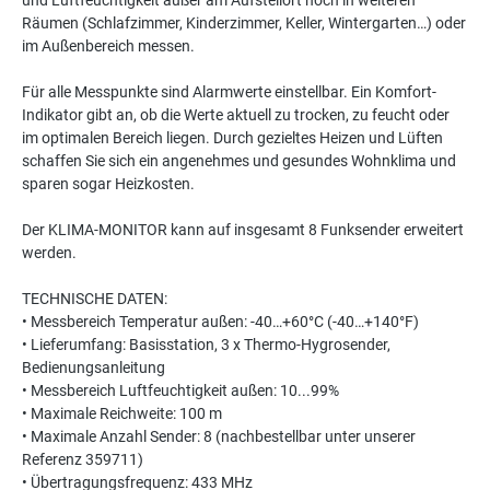
und Luftfeuchtigkeit außer am Aufstellort noch in weiteren
Räumen (Schlafzimmer, Kinderzimmer, Keller, Wintergarten…) oder
im Außenbereich messen.
Für alle Messpunkte sind Alarmwerte einstellbar. Ein Komfort-
Indikator gibt an, ob die Werte aktuell zu trocken, zu feucht oder
im optimalen Bereich liegen. Durch gezieltes Heizen und Lüften
schaffen Sie sich ein angenehmes und gesundes Wohnklima und
sparen sogar Heizkosten.
Der KLIMA-MONITOR kann auf insgesamt 8 Funksender erweitert
werden.
TECHNISCHE DATEN:
• Messbereich Temperatur außen: -40…+60°C (-40…+140°F)
• Lieferumfang: Basisstation, 3 x Thermo-Hygrosender,
Bedienungsanleitung
• Messbereich Luftfeuchtigkeit außen: 10...99%
• Maximale Reichweite: 100 m
• Maximale Anzahl Sender: 8 (nachbestellbar unter unserer
Referenz 359711)
• Übertragungsfrequenz: 433 MHz