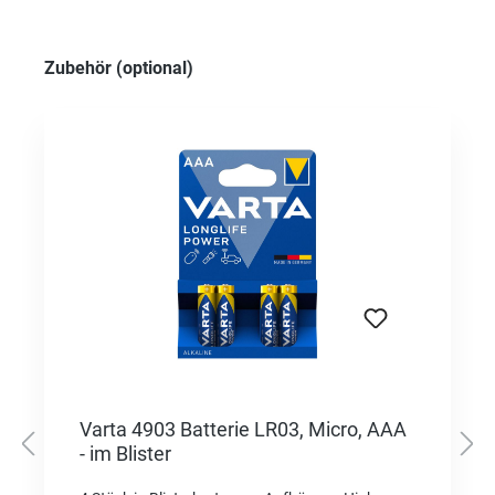
Produktgalerie überspringen
Zubehör (optional)
Varta 4903 Batterie LR03, Micro, AAA
- im Blister