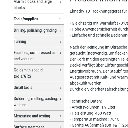
Alarm clocks and large
clocks
Elmadry TD Trocknungsgerät für d
Tools/supplies
- Gleichzeitig mit Warmluft (70°C
- Hohe Anwendersicherheit durch
Drilling, polishing, grinding
- Einfache und schnelle Bedienun
Turning
Nach der Reinigung im Ultraschal
Facilities, compressed air
getaucht (notwendig, um fleckenf
and vacuum
Der Korb mit den gereinigten Tei
Deckel verfügt über Lüftungsschli
Goldsmith special
Energieverbrauch. Der Staubfilte
tools/GRS
Ausgestattet mit Kalt- und Warml
abgekühlt werden.
Small tools
Durch die Sicherheitsabschaltung
Soldering, melting, casting,
Technische Daten:
welding
- Arbeitsvolumen: 1,9 Liter
- Heizleistung: 460 Watt
Measuring and testing
- Temperatur maximal: 70° C
- Geräte Außenmaß (B&H&T): 
Surface treatment