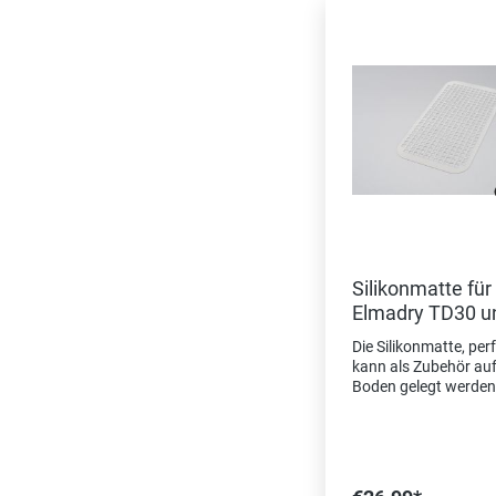
Silikonmatte für
Elmadry TD30 u
Elmasonic 30
Die Silikonmatte, perf
kann als Zubehör au
Boden gelegt werden
dass das Trocknung
direkt auf den Boden
werden kann (kein
Verkratzen). Für
Trockengerät Elmadr