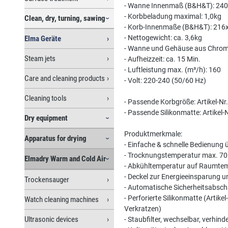
- Wanne Innenmaß (B&H&T): 2
- Korbbeladung maximal: 1,0kg
Clean, dry, turning, sawing
- Korb-Innenmaße (B&H&T): 2
- Nettogewicht: ca. 3,6kg
Elma Geräte
- Wanne und Gehäuse aus Chrom
Steam jets
- Aufheizzeit: ca. 15 Min.
- Luftleistung max. (m³/h): 160
Care and cleaning products
- Volt: 220-240 (50/60 Hz)
Cleaning tools
- Passende Korbgröße: Artikel-Nr
- Passende Silikonmatte: Artikel
Dry equipment
Produktmerkmale:
Apparatus for drying
- Einfache & schnelle Bedienung ü
- Trocknungstemperatur max. 70
Elmadry Warm and Cold Air
- Abkühltemperatur auf Raumte
- Deckel zur Energieeinsparung 
Trockensauger
- Automatische Sicherheitsabsch
- Perforierte Silikonmatte (Arti
Watch cleaning machines
Verkratzen)
Ultrasonic devices
- Staubfilter, wechselbar, verhi