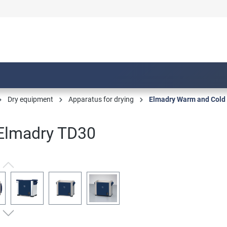
Dry equipment
Apparatus for drying
Elmadry Warm and Cold 
 Elmadry TD30