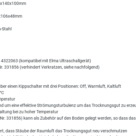
40x140x100mm
16x106x48mm
-Stahl
. 4322063 (kompatibel mit Elma Ultraschallgerät)
-Nr. 331856 (verhindert Verkratzen, siehe nachfolgend)
ber einen Kippschalter mit drei Positionen: Off, Warmluft, Kaltluft
°C
mperatur
und um eine effektive Strömungsturbulenz um das Trocknungsgut zu erze
altung bei zu hoher Temperatur
kel-Nr. 331856) kann als Zubehör auf den Boden gelegt werden, so dass d
ndert, dass Stäube der Raumluft das Trocknungsgut neu verschmutzen