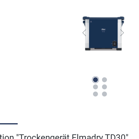
tion "Trockengerät Elmadry TD30"