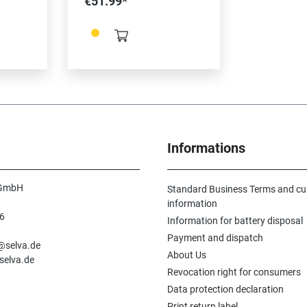
€51.99*
853 und
´129/300, Referenz
4,
3311854/ 331855 und
 100 x
Elmasonic 60-100 Maße:
450 x 245 x 1,,
Informations
 GmbH
Standard Business Terms and c
information
6
Information for battery disposal
n
Payment and dispatch
e@selva.de
About Us
selva.de
Revocation right for consumers
Data protection declaration
Print return label