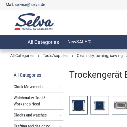
Mail:
service@selva.de
search
Skip to main navigation
All Categories
New
SALE %
All Categories
Tools/supplies
Clean, dry, turning, sawing
Trockengerät
All Categories
Clock Movements
Watchmaker Tool &
Skip image gallery
Workshop Need
Clocks and watches
Crafting and designing