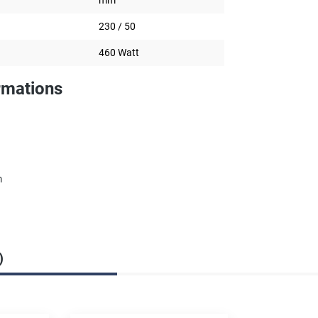
230 / 50
460 Watt
rmations
m
)