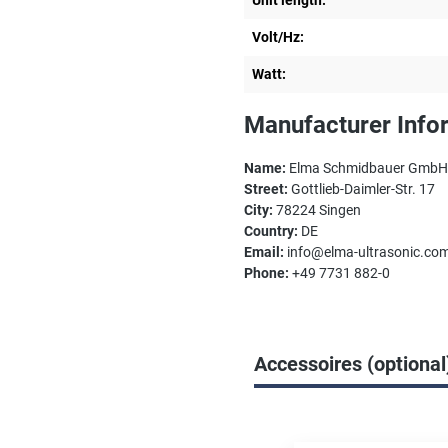
Volt/Hz:
Watt:
Manufacturer Info
Name:
Elma Schmidbauer GmbH
Street:
Gottlieb-Daimler-Str. 17
City:
78224 Singen
Country:
DE
Email:
info@elma-ultrasonic.co
Phone:
+49 7731 882-0
Accessoires (optional
Skip product gallery