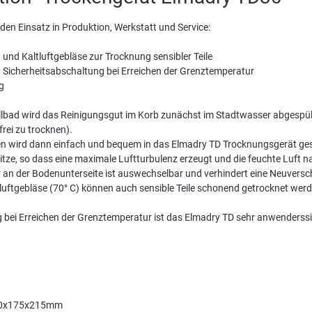
en Einsatz in Produktion, Werkstatt und Service:
) und Kaltluftgebläse zur Trocknung sensibler Teile
 Sicherheitsabschaltung bei Erreichen der Grenztemperatur
g
lbad wird das Reinigungsgut im Korb zunächst im Stadtwasser abgespült 
rei zu trocknen).
len wird dann einfach und bequem in das Elmadry TD Trocknungsgerät geste
tze, so dass eine maximale Luftturbulenz erzeugt und die feuchte Luft nac
r an der Bodenunterseite ist auswechselbar und verhindert eine Neuversc
uftgebläse (70° C) können auch sensible Teile schonend getrocknet werde
 bei Erreichen der Grenztemperatur ist das Elmadry TD sehr anwenderssi
260x175x215mm