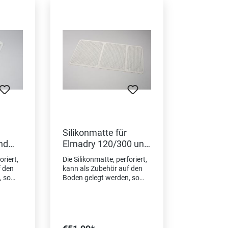
Silikonmatte für
nd
Elmadry 120/300 und
Elmasonic 60-300
oriert,
Die Silikonmatte, perforiert,
f den
kann als Zubehör auf den
, so
Boden gelegt werden, so
sgut
dass das Trocknungsgut
 gelegt
direkt auf den Boden gelegt
werden kann (kein
Verkratzen). Für
y
Trockengerät Elmadry TD3