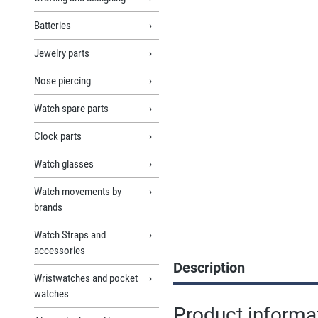
Batteries
Jewelry parts
Nose piercing
Watch spare parts
Clock parts
Watch glasses
Watch movements by
brands
Watch Straps and
accessories
Description
Wristwatches and pocket
watches
Product informa