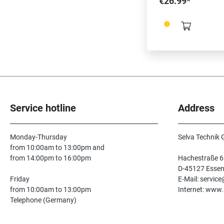
€26.99*
TD30, Referenz 331
Elmasonic 30 (30143
332205) Maße: 193 x
1mm
Service hotline
Address
Monday-Thursday
Selva Technik
from 10:00am to 13:00pm and
from 14:00pm to 16:00pm
Hachestraße 6
D-45127 Esse
Friday
E-Mail: servic
from 10:00am to 13:00pm
Internet: www.
Telephone (Germany)