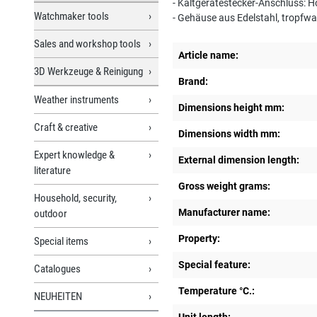
- Kaltgerätestecker-Anschluss: 
Watchmaker tools
- Gehäuse aus Edelstahl, tropfw
Sales and workshop tools
Article name:
3D Werkzeuge & Reinigung
Brand:
Weather instruments
Dimensions height mm:
Craft & creative
Dimensions width mm:
Expert knowledge &
External dimension length:
literature
Gross weight grams:
Household, security,
Manufacturer name:
outdoor
Property:
Special items
Special feature:
Catalogues
Temperature °C.:
NEUHEITEN
Unit length: