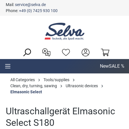
Mail:
service@selva.de
in content
Phone:
+49 (0) 7425 930 100
New
SALE %
All Categories
Tools/supplies
Clean, dry, turning, sawing
Ultrasonic devices
Elmasonic Select
Ultraschallgerät Elmasonic
Select S180