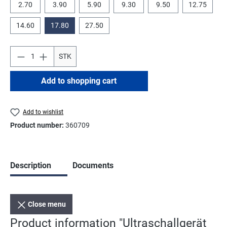
2.70
3.90
5.90
9.30
9.50
12.75
14.60
17.80
27.50
STK
Add to shopping cart
Add to wishlist
Product number:
360709
Description
Documents
Close menu
Product information "Ultraschallgerät