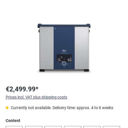
Skip image gallery
€2,499.99*
Prices incl. VAT plus shipping costs
Currently not available. Delivery time: approx. 4 to 6 weeks
Select
Content