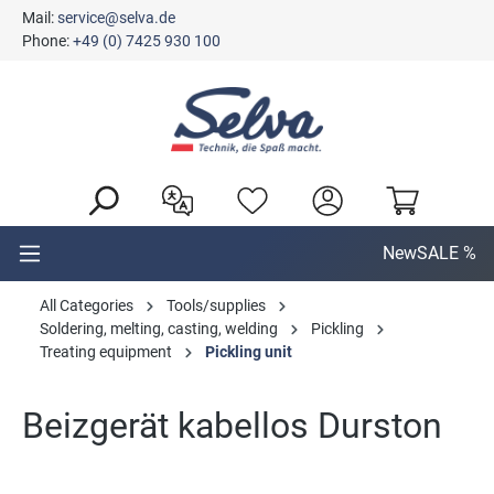
Mail:
service@selva.de
in content
Phone:
+49 (0) 7425 930 100
New
SALE %
All Categories
Tools/supplies
Soldering, melting, casting, welding
Pickling
Treating equipment
Pickling unit
Beizgerät kabellos Durston