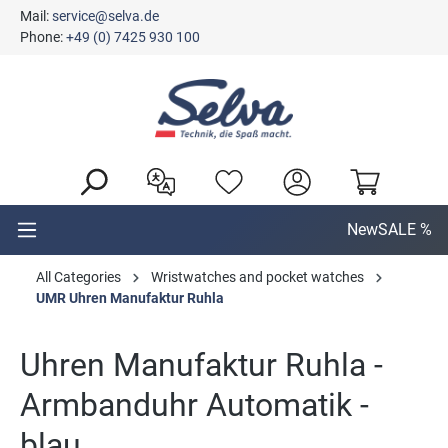
Mail:
service@selva.de
in content
Phone:
+49 (0) 7425 930 100
New
SALE %
All Categories
Wristwatches and pocket watches
UMR Uhren Manufaktur Ruhla
Uhren Manufaktur Ruhla -
Armbanduhr Automatik -
blau