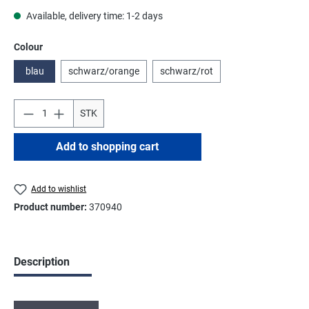
Available, delivery time: 1-2 days
Select
Colour
blau
schwarz/orange
schwarz/rot
STK
Add to shopping cart
Add to wishlist
Product number:
370940
Description