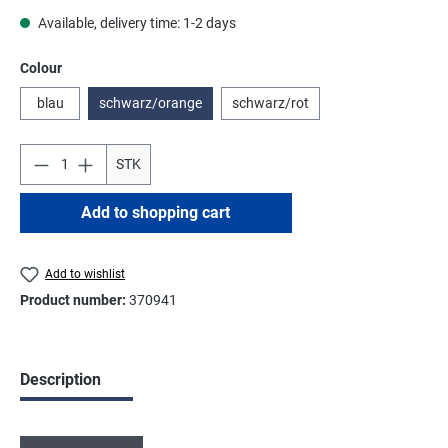
Available, delivery time: 1-2 days
Select
Colour
blau
schwarz/orange
schwarz/rot
STK
Add to shopping cart
Add to wishlist
Product number:
370941
Description