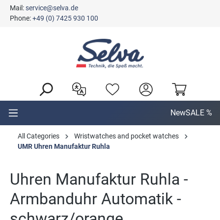
Mail:
service@selva.de
in content
Phone:
+49 (0) 7425 930 100
New
SALE %
All Categories
Wristwatches and pocket watches
UMR Uhren Manufaktur Ruhla
Uhren Manufaktur Ruhla -
Armbanduhr Automatik -
schwarz/orange