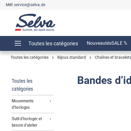
Mél:
service@selva.de
recherche
Passer à la navigation principale
Toutes les catégories
Nouveautés
SALE %
Toutes les catégories
Bijoux standard
Chaînes et bracelet
Bandes d’id
Toutes les
catégories
Mouvements
d'horloges
Outil d'horloger et
besoin d'atelier