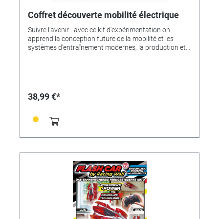
Coffret découverte mobilité électrique
Suivre l'avenir - avec ce kit d'expérimentation on
apprend la conception future de la mobilité et les
systèmes d'entraînement modernes, la production et
le stockage de l'énergie électrique. Coffret de
découverte comprenant un manuel détaillé, un modèle
miniature de voiture avec son unité d'entraînement,
une station de charge, un grand panneau solaire, une
dynamo manuelle robuste, un châssis ainsi que tout le
38,99 €*
matériel nécessaire à la construction d'une cellule
galvanique appelée aussi batterie. Pour enfants à
partir de 10 ans.