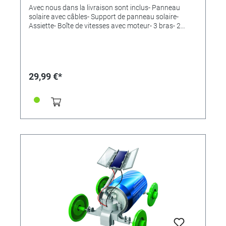
Avec nous dans la livraison sont inclus- Panneau
solaire avec câbles- Support de panneau solaire-
Assiette- Boîte de vitesses avec moteur- 3 bras- 2
connexions de jambe- 2 pattes- Deux pieds- 2
casquettes- 2 clips- des vis- ruban adhésif double
face- ManuelTaille de l'emballage: 22 x 24 x 6
cmRecommandé pour les enfants de 8 ans et plus
29,99 €*