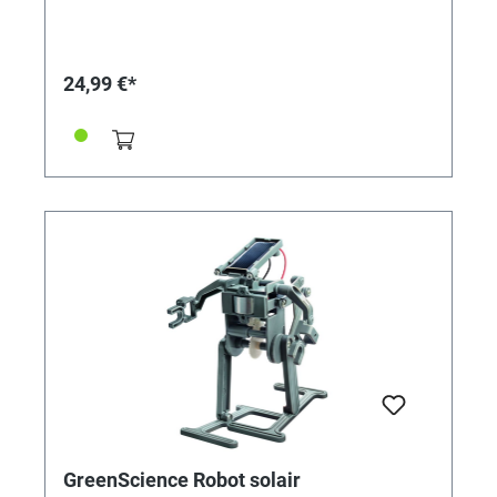
d'engrenage- protection des yeux- panneau solaire-
Support de panneau solaire- paire de câbles-
couvercle de batterie- bras de support- Moteur-
Couvert de moteur- 2 yeux- 3 capuchons de
24,99 €*
connexion- 5 vis- Instructions (anglais; allemand ainsi
que ES, FR, IT, NL via QR code à télécharger)Taille du
paquet: 20,5 x 6 x 27,5 cmRecommandé pour les
enfants à partir de 5 ans
GreenScience Robot solair