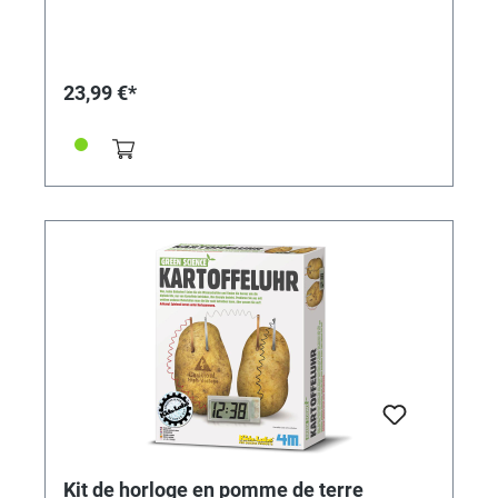
couvertures- 2 capuchons de protection- 2 axes- poids
en métal- 2 hémisphères- anneau en plastique- Base-
des vis- ManuelDe plus, des piles Micro / LR03 / AAA
sont nécessaires, notre référence 2625010Taille de
l'emballage: 24 x 16,5 x 6 cmRecommandé pour les
23,99 €*
enfants de 8 ans et plus
Kit de horloge en pomme de terre