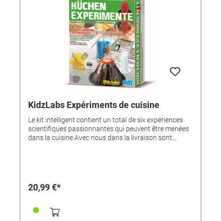
KidzLabs Expériments de cuisine
Le kit intelligent contient un total de six expériences
scientifiques passionnantes qui peuvent être menées
dans la cuisine.Avec nous dans la livraison sont
inclus- Extraits de vinaigre- Rampe de lancement-
cuillère- blister volcanique- 2 brides- feuille
d'empreintes digitales- 8 feuilles d'enregistrement
d'empreintes digitales- brosse- 8 feuilles de nouvelles
secrètes- 2 plaques de zinc- Fil électrique- horloge
20,99 €*
LCD- ManuelTaille du produit environ 5,8 x 21,5 x 16,7
cmTaille de l'emballage: 24 x 16,5 x 6 cmRecommandé
pour les enfants de 8 ans et plus