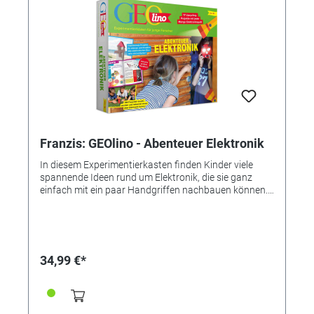
voiture se recharge avec le câble USB fourni, vous
avez besoin des piles pour la télécommande)
Franzis: GEOlino - Abenteuer Elektronik
In diesem Experimentierkasten finden Kinder viele
spannende Ideen rund um Elektronik, die sie ganz
einfach mit ein paar Handgriffen nachbauen können.
Ein Raumschiff mit LED-Beleuchtung basteln? Ein
Rennboot mit Solarantrieb? Oder eine Robotermaske
mit Leuchtaugen? Mit Abenteuer Elektronik ist all das
kein Problem, denn hier finden sich die spannendsten
Ideen rund um elektronische Gadgets. 16 spannende
34,99 €*
Elektronik-Projekte werden auf 46 Seiten Schritt für
Schritt erklärt. Alle elektronischen Teile, die man dafür
braucht, sind im Buch enthalten, der Rest ist
Haushaltsware. Box-Inhalt: LED-Kabel, Jumbo-LEDs,