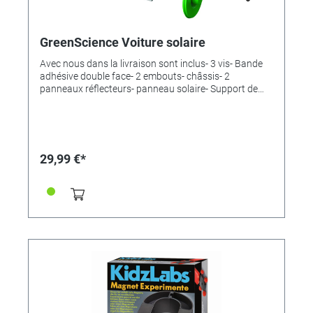
GreenScience Voiture solaire
Avec nous dans la livraison sont inclus- 3 vis- Bande
adhésive double face- 2 embouts- châssis- 2
panneaux réflecteurs- panneau solaire- Support de
panneau solaire- Connexion articulée- Partie à
manches courtes- Partie à manches longues-
articulation pariétale- Couvert de moteur- Moteur avec
câbles et vis sans fin- 4 roues- axe- Châssis avec
essieu arrière- autocollant réfléchissant- des
29,99 €*
instructions détailléesTaille du produit: 6,3 x 21,5 x 24
cmTaille de l'emballage: 22 x 24 x 6 cmRecommandé
pour les enfants de 8 ans et plus