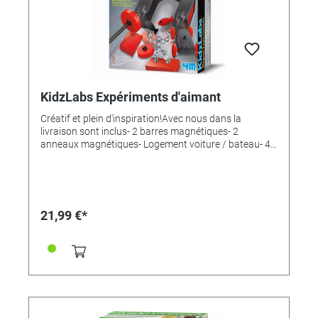
KidzLabs Expériments d'aimant
Créatif et plein d'inspiration!Avec nous dans la
livraison sont inclus- 2 barres magnétiques- 2
anneaux magnétiques- Logement voiture / bateau- 4
roues- 2 axes- Tige- 5 poissons magnétiques- 15
écrous métalliques- Ligne- ManuelTaille de l'emballage:
22 x 17x 6 cmRecommandé pour les enfants de 8 ans
et plus
21,99 €*