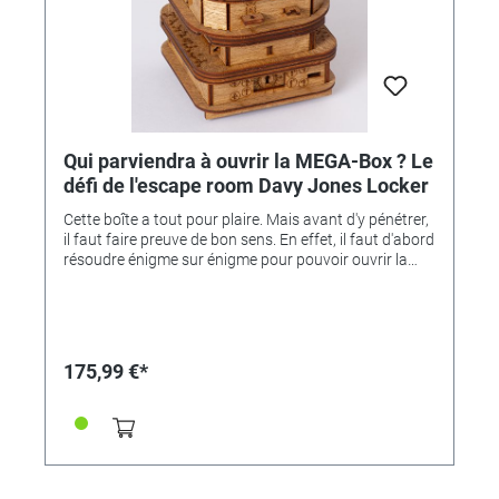
Qui parviendra à ouvrir la MEGA-Box ? Le
défi de l'escape room Davy Jones Locker
Cette boîte a tout pour plaire. Mais avant d'y pénétrer,
il faut faire preuve de bon sens. En effet, il faut d'abord
résoudre énigme sur énigme pour pouvoir ouvrir la
boîte. Cela n'a rien à voir avec le hasard - les solutions
reposent simplement sur des décisions
logiques.Contrairement à nos différents kits de
construction de modèles, que vous recevez en pièces
détachées et que vous devez assembler, c'est l'inverse
175,99 €*
pour cette "CLUEBOX" : vous recevez une boîte prête à
l'emploi que vous devez démonter avec votre esprit.
Un jeu de bricolage, un DÉFI intellectuel et pratique qui
garantit le plaisir de l'énigme (et l'un ou l'autre
désespoir) ! C'est aussi un merveilleux cadeau
!Développé en Allemagne par des fans de casse-tête