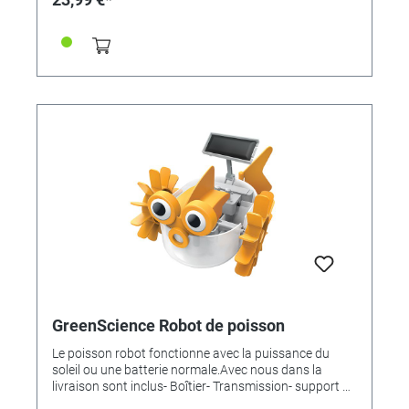
thermomètre- porte-stylo- 2 formes en spirale- Coupes
de graines- test de pH- indicateur de pH- ManuelTaille
de l'emballage: 22 x 17 x 6 cmRecommandé pour les
enfants de 8 ans et plus
GreenScience Robot de poisson
Le poisson robot fonctionne avec la puissance du
soleil ou une batterie normale.Avec nous dans la
livraison sont inclus- Boîtier- Transmission- support de
batterie- Arrière- 2 roues à aubes- couvercle