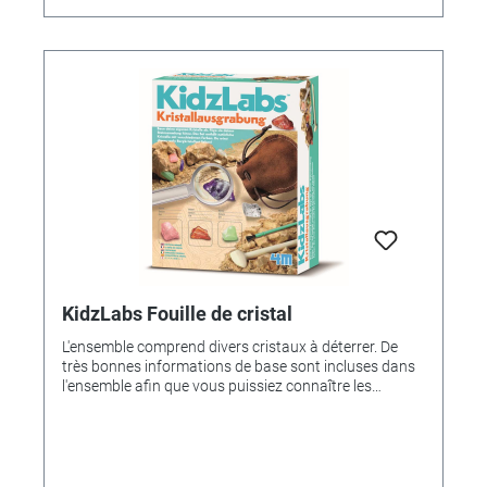
KidzLabs Fouille de cristal
L'ensemble comprend divers cristaux à déterrer. De
très bonnes informations de base sont incluses dans
l'ensemble afin que vous puissiez connaître les
caractéristiques des cristaux individuels.Avec nous
dans la livraison sont inclus- Bloc de plâtre avec huit
cristaux fermés- outil d'excavation- brosse- loupe- Sac
de transport- ManuelTaille de l'emballage: 22 x 17x 6
cmRecommandé pour les enfants de 8 ans et plus