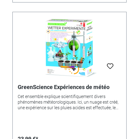
Batterieclip, Solarmodul, Schalter, Schaltdraht,
Druckklemme, Propeller, Solarmotor, Piezo-
Lautsprecher, Regenbogen-LED, 46-seitiges
Handbuch. Zusätzlich erforderlich: 9-Volt-Block-
Batterie. Alter: 8+
GreenScience Expériences de météo
Cet ensemble explique scientifiquement divers
phénomènes météorologiques. Ici, un nuage est créé,
une expérience sur les pluies acides est effectuée, le
réchauffement climatique est étudié et une roue à eau
est construite.Avec nous dans la livraison sont inclus-
ballon- Capuche- forme de montagne- bouchon troué-
Fondation de montagne- pompe à nuage- 2
thermomètres- 2 supports de thermomètre- Bras de
23,99 €*