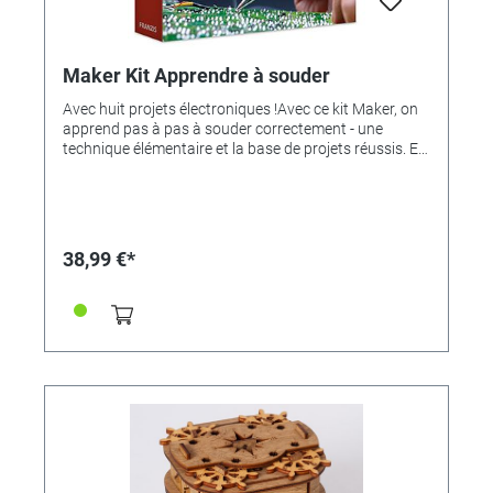
Maker Kit Apprendre à souder
Avec huit projets électroniques !Avec ce kit Maker, on
apprend pas à pas à souder correctement - une
technique élémentaire et la base de projets réussis. En
outre, il permet d'apprendre les bases de l'électronique,
de la technique des circuits aux tests de
fonctionnement et à la technique de mesure.Le
manuel détaillé fourni décrit clairement la pratique de
la soudure et les connaissances en électronique.Nous
38,99 €*
vous fournissons- platine- Compartiment à piles- Clip
de batterie- Fil de commutation isolé- Transistors-
Condensateur en disque- Résistances- LEDs- Manuel
détaillé de 90 pagesUn fer à souder et de l'étain à
souder sont également nécessaires.Piles à
commander directement avec le produit : Références
331226 (type LR6/AA/ Mignon) et 2625018 (pile
monobloc 9V).Recommandé à partir de 14 ans