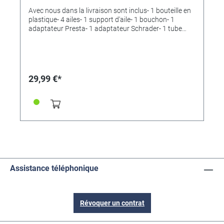
Avec nous dans la livraison sont inclus- 1 bouteille en
plastique- 4 ailes- 1 support d'aile- 1 bouchon- 1
adaptateur Presta- 1 adaptateur Schrader- 1 tube
d'extension- ManuelTaille du paquet: 22 x 10,5 x 29
cmRecommandé pour les enfants de plus de 14
ansATTENTION: cet article n'est pas un jouet!C'est un
outil pédagogique pédagogique pour démontrer les
concepts scientifiques appris à l'école.La
29,99 €*
configuration et l'utilisation doivent être supervisées
par des adultes ou effectuées par des enfants de plus
de 14 ans.Veuillez lire attentivement les instructions
avant utilisation. Une mauvaise utilisation du contenu
peut poser un risque pour la sécurité!
Assistance téléphonique
Révoquer un contrat