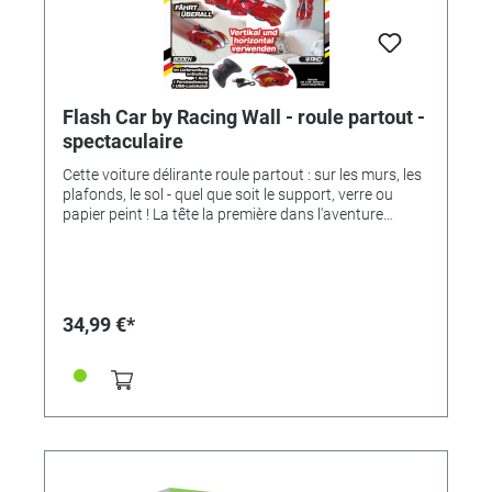
Flash Car by Racing Wall - roule partout -
spectaculaire
Cette voiture délirante roule partout : sur les murs, les
plafonds, le sol - quel que soit le support, verre ou
papier peint ! La tête la première dans l'aventure
!Spectaculaire, un plaisir de conduite fou !- Voiture
télécommandée révolutionnaire- Puissance anti-
gravité- Technologie à air comprimé- Se déplace
partout (par ex. verre, plafond, portes, mur, sol)-
Allumer, mettre en marche - et c'est parti ! Que ce soit à
34,99 €*
l'horizontale ou à la verticale !- Voiture cascadeuse
avec système de rotation à 360° ; avance, recule et
tourne en rond - Un grand plaisir de conduite !- Temps
de charge court (env. 20-40 min.)- avec des phares
LED- Léger et maniable- Recommandé à partir de 12
ansChez nous, vous recevez la sensationnelle Flash
Car avec 1 voiture, une télécommande, un mode
d'emploi et un câble de chargement USB.Piles à
commander séparément (notre référence 331226).(La