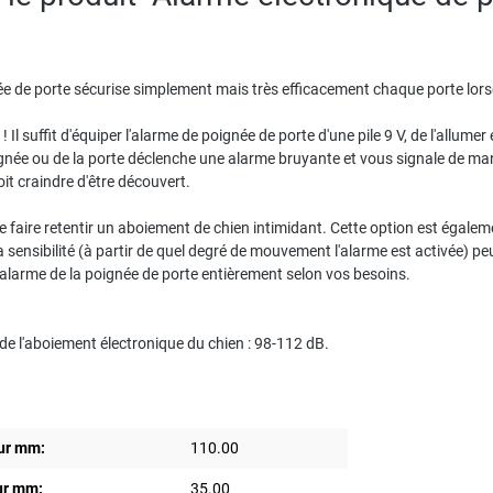
e de porte sécurise simplement mais très efficacement chaque porte lorsqu
 ! Il suffit d'équiper l'alarme de poignée de porte d'une pile 9 V, de l'allume
ée ou de la porte déclenche une alarme bruyante et vous signale de mani
oit craindre d'être découvert.
faire retentir un aboiement de chien intimidant. Cette option est égalem
sensibilité (à partir de quel degré de mouvement l'alarme est activée) peut
'alarme de la poignée de porte entièrement selon vos besoins.
de l'aboiement électronique du chien : 98-112 dB.
ur mm:
110.00
ur mm:
35.00