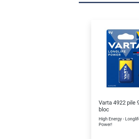
Ignorer la galerie de prod
Varta 4922 pile 9
bloc
High Energy - Longlif
Power!