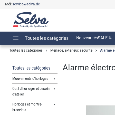
Mél:
service@selva.de
recherche
Passer à la navigation principale
Toutes les catégories
Nouveautés
SALE %
Toutes les catégories
Ménage, extérieur, sécurité
Alarme e
Alarme électr
Toutes les catégories
Mouvements d'horloges
Outil d'horloger et besoin
Ignorer la galerie d'images
d'atelier
Horloges et montre-
bracelets