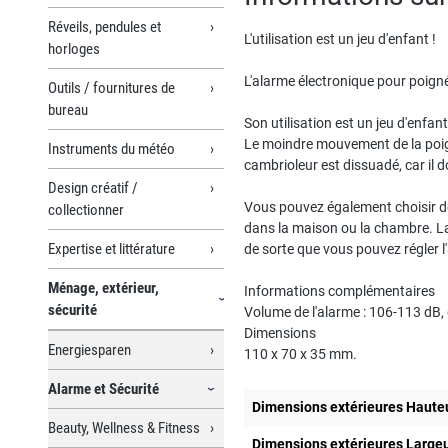
Réveils, pendules et
L'utilisation est un jeu d'enfant !
horloges
L'alarme électronique pour poigné
Outils / fournitures de
bureau
Son utilisation est un jeu d'enfant
Le moindre mouvement de la poign
Instruments du météo
cambrioleur est dissuadé, car il d
Design créatif /
Vous pouvez également choisir de 
collectionner
dans la maison ou la chambre. La 
Expertise et littérature
de sorte que vous pouvez régler l
Ménage, extérieur,
Informations complémentaires
sécurité
Volume de l'alarme : 106-113 dB, 
Dimensions
Energiesparen
110 x 70 x 35 mm.
Alarme et Sécurité
Dimensions extérieures Haute
Beauty, Wellness & Fitness
Dimensions extérieures Large