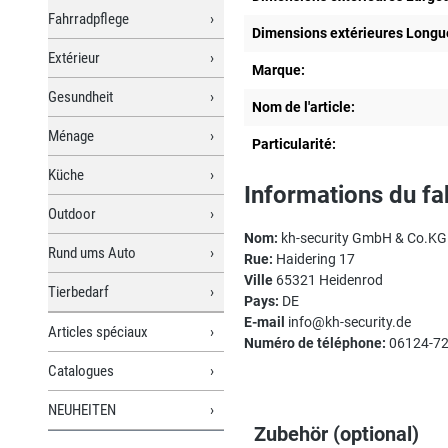
Fahrradpflege
Dimensions extérieures Longu
Extérieur
Marque:
Gesundheit
Nom de l'article:
Ménage
Particularité:
Küche
Informations du fa
Outdoor
Nom:
kh-security GmbH & Co.KG
Rund ums Auto
Rue:
Haidering 17
Ville
65321 Heidenrod
Tierbedarf
Pays:
DE
E-mail
info@kh-security.de
Articles spéciaux
Numéro de téléphone:
06124-72
Catalogues
NEUHEITEN
Zubehör (optional)