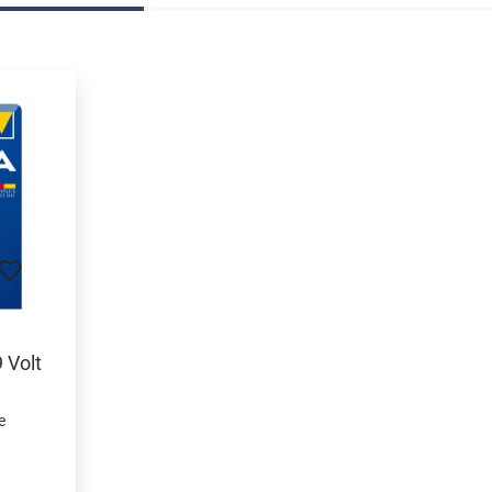
uits
 Volt
e