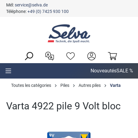
Mél:
service@selva.de
tenu principal
Téléphone:
+49 (0) 7425 930 100
Nouveautés
SALE %
Toutes les catégories
Piles
Autres piles
Varta
Varta 4922 pile 9 Volt bloc
Ignorer la galerie d'images