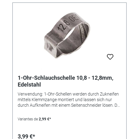
1-Ohr-Schlauchschelle 10,8 - 12,8mm,
Edelstahl
Verwendung: 1-Ohr-Schellen werden durch Zukneifen
mittels Klemmzange montiert und lassen sich nur
durch Aufkneifen mit einem Seitenschneider lösen. Der
Einlagering bewirkt eine absolut sichere Rundum-
Abbindung und findet bevorzugt bei der Montage von
Variantes de
2,99 €*
weichen und empfindlichen oder sehr steifen
Schläuchen Verwendung. Die Schelle ist nicht
wiederverwendbar. Vorteile: •kleine Bauweise, •"federt"
3,99 €*
selbst nach, •keine überstehenden Gewindezungen