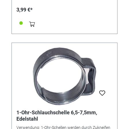
Schläuchen Verwendung. Die Schelle ist nicht
wiederverwendbar. Vorteile: • kleine Bauweise, •
3,99 €*
"federt" selbst nach, • keine überstehenden
Gewindezungen (keine Verletzungsgefahr), • nicht
lösbar
1-Ohr-Schlauchschelle 6,5-7,5mm,
Edelstahl
Verwendung: 1-Ohr-Schellen werden durch Zukneifen