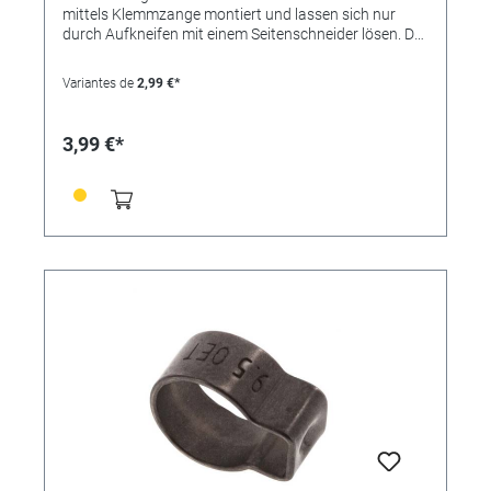
mittels Klemmzange montiert und lassen sich nur
durch Aufkneifen mit einem Seitenschneider lösen. Der
Einlagering bewirkt eine absolut sichere Rundum-
Abbindung und findet bevorzugt bei der Montage von
Variantes de
2,99 €*
weichen und empfindlichen oder sehr steifen
Schläuchen Verwendung. Die Schelle ist nicht
wiederverwendbar. Vorteile: • kleine Bauweise, •
3,99 €*
"federt" selbst nach, • keine überstehenden
Gewindezungen (keine Verletzungsgefahr), • nicht
lösbar