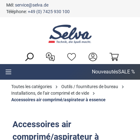
Mél:
service@selva.de
tenu principal
Téléphone:
+49 (0) 7425 930 100
Nouveautés
SALE %
Toutes les catégories
Outils / fournitures de bureau
Installations, de l’air comprimé et de vide
Accessoires air comprimé/aspirateur à essence
Accessoires air
comprimé/aspirateur à