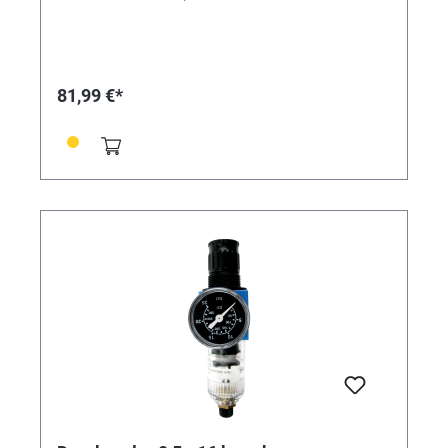
vorgeschaltet werden! Im Lieferumfang enthalten 1
Druckregler 0,5 - 10 bar 2 Einschraubanschlüsse mit
Schlauchschnellkupplungen für Schlauch-Außen-Ø 6
mm 1 Manometer
81,99 €*