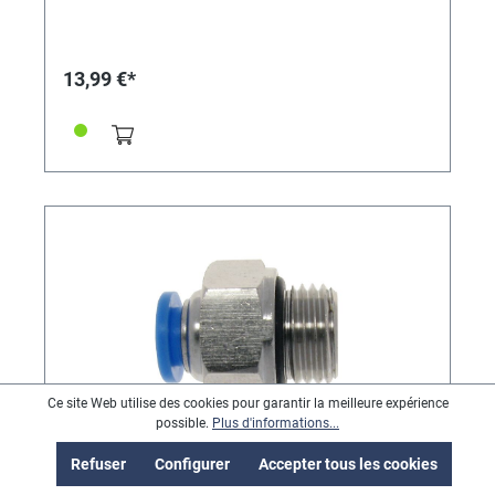
13,99 €*
Ce site Web utilise des cookies pour garantir la meilleure expérience
possible.
Plus d'informations...
Refuser
Configurer
Accepter tous les cookies
Einschraubanschluss 1/4