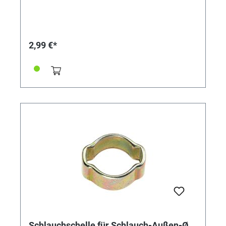
Einlagering bewirkt eine absolut sichere Rundum-
Abbindung und findet bevorzugt bei der Montage von
weichen und empfindlichen oder sehr steifen
Schläuchen Verwendung. Die Schelle ist nicht
wiederverwendbar. Vorteile: • kleine Bauweise, •
2,99 €*
"federt" selbst nach, • keine überstehenden
Gewindezungen (keine Verletzungsgefahr), • nicht
lösbar
Schlauchschelle für Schlauch-Außen-Ø