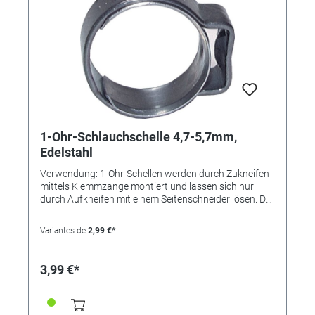
1-Ohr-Schlauchschelle 4,7-5,7mm,
Edelstahl
Verwendung: 1-Ohr-Schellen werden durch Zukneifen
mittels Klemmzange montiert und lassen sich nur
durch Aufkneifen mit einem Seitenschneider lösen. Der
Einlagering bewirkt eine absolut sichere Rundum-
Abbindung und findet bevorzugt bei der Montage von
Variantes de
2,99 €*
weichen und empfindlichen oder sehr steifen
Schläuchen Verwendung. Die Schelle ist nicht
wiederverwendbar. Vorteile: • kleine Bauweise, •
3,99 €*
"federt" selbst nach, • keine überstehenden
Gewindezungen (keine Verletzungsgefahr), • nicht
lösbar