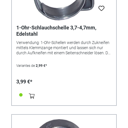
1-Ohr-Schlauchschelle 3,7-4,7mm,
Edelstahl
Verwendung: 1-Ohr-Schellen werden durch Zukneifen
mittels Klemmzange montiert und lassen sich nur
durch Aufkneifen mit einem Seitenschneider lösen. Der
Einlagering bewirkt eine absolut sichere Rundum-
Abbindung und findet bevorzugt bei der Montage von
Variantes de
2,99 €*
weichen und empfindlichen oder sehr steifen
Schläuchen Verwendung. Die Schelle ist nicht
wiederverwendbar. Vorteile: • kleine Bauweise, •
3,99 €*
"federt" selbst nach, • keine überstehenden
Gewindezungen (keine Verletzungsgefahr), • nicht
lösbar