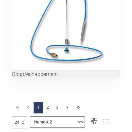
Coup/échappement
1
2
3