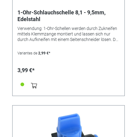
1-Ohr-Schlauchschelle 8,1 - 9,5mm,
Edelstahl
Verwendung: 1-Ohr-Schellen werden durch Zukneifen
mittels Klemmzange montiert und lassen sich nur
durch Aufkneifen mit einem Seitenschneider lösen. Der
Einlagering bewirkt eine absolut sichere Rundum-
Abbindung und findet bevorzugt bei der Montage von
Variantes de
2,99 €*
weichen und empfindlichen oder sehr steifen
Schläuchen Verwendung. Die Schelle ist nicht
wiederverwendbar. Vorteile: •kleine Bauweise, •"federt"
3,99 €*
selbst nach, •keine überstehenden Gewindezungen
(keine Verletzungsgefahr), •nicht lösbar Durchmesser
Spannbereich [mm] 8,1 - 9,5 Bandbreite [mm] 6