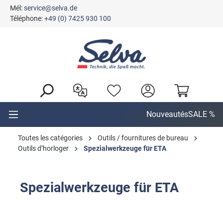
Mél:
service@selva.de
tenu principal
Téléphone:
+49 (0) 7425 930 100
Nouveautés
SALE %
Toutes les catégories
Outils / fournitures de bureau
Outils d’horloger
Spezialwerkzeuge für ETA
Spezialwerkzeuge für ETA