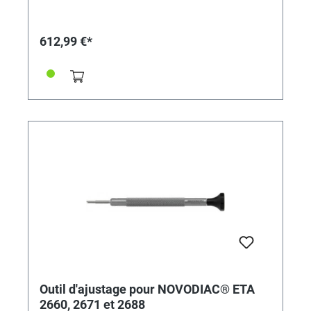
Frästiefe durch integrierten mechanischen Anschlag •
Stabilität und lange Lebensdauer • Hohe
Wiederholgenauigkeit für professionelle Reparaturen
612,99 €*
Lieferung inklusive: • Fräs- und Einpressvorrichtung
für Lagerbuchse für Federhausbrücke 7750 • Fräser •
Einpresspunzen • Lochsteine (10 Stück) MADE IN
GERMANY Anwendung (siehe auch Bilder) •
Federhausbrücke vom 7750 montieren • Loch fräsen,
bis der Ansatz vom Fräser auf dem Werkzeug aufliegt
• Lochstein einpressen
Outil d'ajustage pour NOVODIAC® ETA
2660, 2671 et 2688