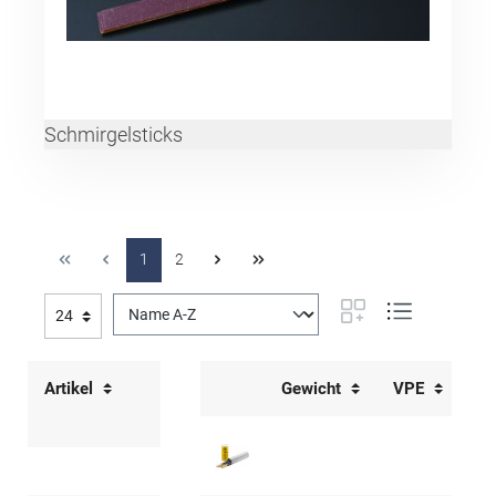
Schmirgelsticks
1
2
Artikel
Gewicht
VPE
Ar
23