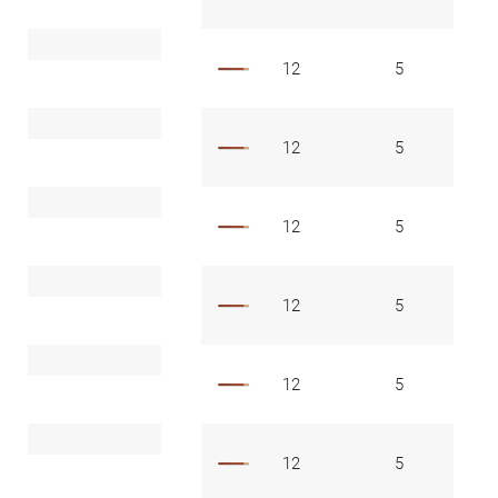
12
5
45
12
5
45
12
5
45
12
5
45
12
5
45
12
5
45