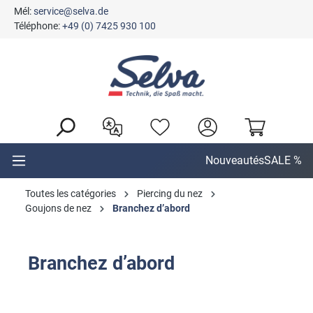
Mél:
service@selva.de
tenu principal
Téléphone:
+49 (0) 7425 930 100
Nouveautés
SALE %
Toutes les catégories
Piercing du nez
Goujons de nez
Branchez d’abord
Branchez d’abord