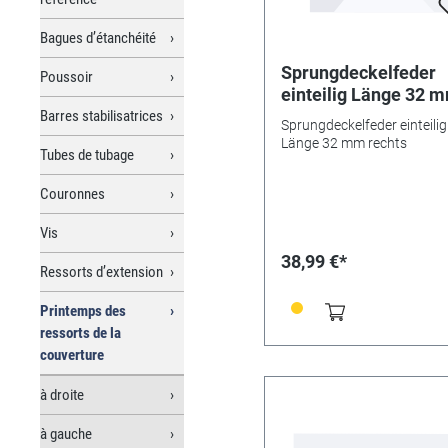
Bagues d’étanchéité
Sprungdeckelfeder
Poussoir
einteilig Länge 32 
rechts
Barres stabilisatrices
Sprungdeckelfeder einteilig
Länge 32 mm rechts
Tubes de tubage
Couronnes
Vis
38,99 €*
Ressorts d’extension
Printemps des
ressorts de la
couverture
à droite
à gauche