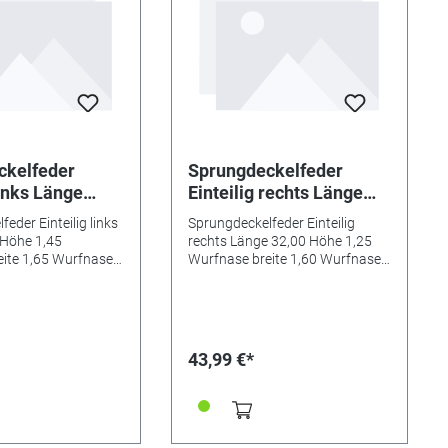
ckelfeder
Sprungdeckelfeder
links Länge
Einteilig rechts Länge
e 1,45
32,00 Höhe 1,25
eder Einteilig links
Sprungdeckelfeder Einteilig
breite 1,65
Wurfnase breite 1,60
 Höhe 1,45
rechts Länge 32,00 Höhe 1,25
tiefe 1,35
Wurfnase tiefe 1,10
ite 1,65 Wurfnase
Wurfnase breite 1,60 Wurfnase
hließnase breite 5,75
tiefe 1,10 Schließnase breite 4,50
se breite 5,75
Schließnase breite 4,50
mm
mm
43,99 €*