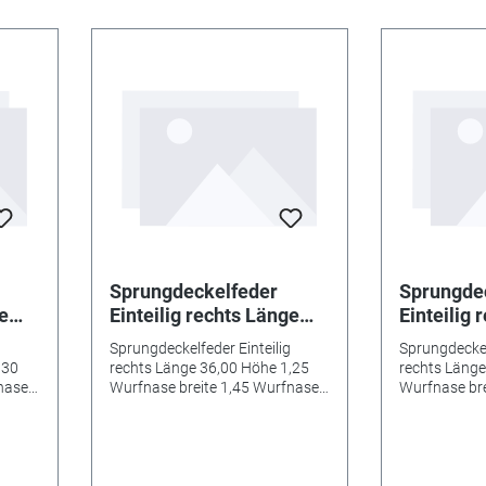
Sprungdeckelfeder
Sprungde
ge
Einteilig rechts Länge
Einteilig 
36,00 Höhe 1,25
58,00 Höh
Sprungdeckelfeder Einteilig
Sprungdeckel
0
Wurfnase breite 1,45
Wurfnase 
,30
rechts Länge 36,00 Höhe 1,25
rechts Länge
Wurfnase tiefe 1,00
Wurfnase 
nase
Wurfnase breite 1,45 Wurfnase
Wurfnase bre
e 4,50
tiefe 1,00 Schließnase breite 4,50
tiefe 1,30 Sc
,50
Schließnase breite 4,50
Schließna
mm
mm
mm
mm