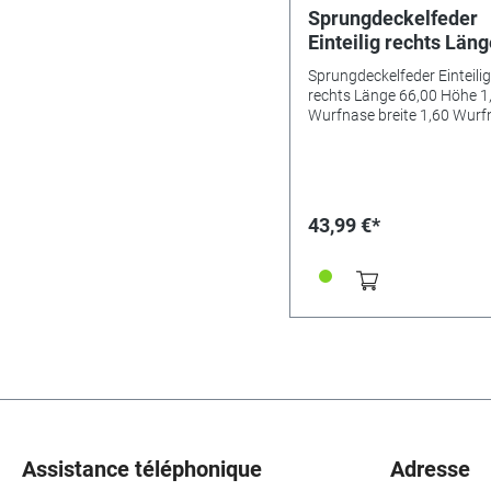
Sprungdeckelfeder
Einteilig rechts Län
66,00 Höhe 1,60
Sprungdeckelfeder Einteilig
Wurfnase breite 1,6
rechts Länge 66,00 Höhe 1
Wurfnase tiefe 0,90
Wurfnase breite 1,60 Wurf
tiefe 0,90 Schließnase breit
Schließnase breite 5
mm
mm
43,99 €*
Assistance téléphonique
Adresse