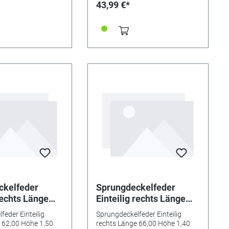
43,99 €*
ckelfeder
Sprungdeckelfeder
rechts Länge
Einteilig rechts Länge
e 1,50
66,00 Höhe 1,40
feder Einteilig
Sprungdeckelfeder Einteilig
breite 2,10
Wurfnase breite 1,65
 62,00 Höhe 1,50
rechts Länge 66,00 Höhe 1,40