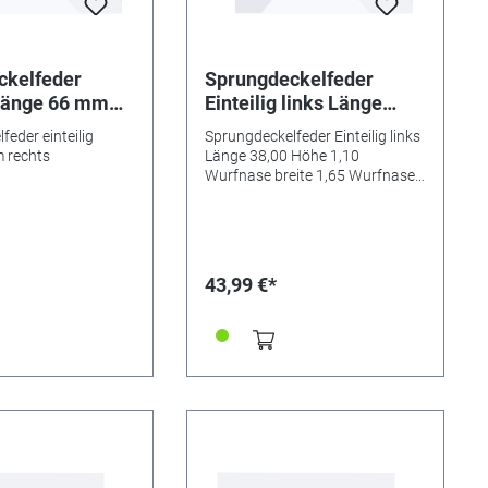
ckelfeder
Sprungdeckelfeder
 Länge 66 mm
Einteilig links Länge
38,00 Höhe 1,10
eder einteilig
Sprungdeckelfeder Einteilig links
Wurfnase breite 1,65
 rechts
Länge 38,00 Höhe 1,10
Wurfnase tiefe 1,50
Wurfnase breite 1,65 Wurfnase
tiefe 1,50 Schließnase breite 5,00
Schließnase breite 5,00
mm
mm
43,99 €*