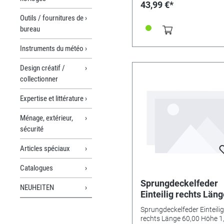
43,99 €*
Outils / fournitures de
bureau
Instruments du météo
Design créatif /
collectionner
Expertise et littérature
Ménage, extérieur,
sécurité
Articles spéciaux
Catalogues
Sprungdeckelfeder
NEUHEITEN
Einteilig rechts Län
60,00 Höhe 1,50
Sprungdeckelfeder Einteilig
Wurfnase breite 1,6
rechts Länge 60,00 Höhe 1