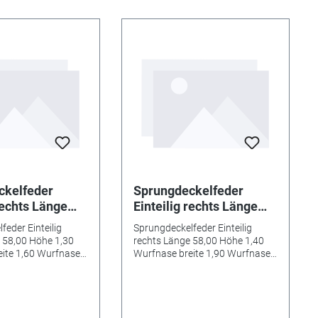
ckelfeder
Sprungdeckelfeder
rechts Länge
Einteilig rechts Länge
e 1,30
58,00 Höhe 1,40
feder Einteilig
Sprungdeckelfeder Einteilig
breite 1,60
Wurfnase breite 1,90
 58,00 Höhe 1,30
rechts Länge 58,00 Höhe 1,40
tiefe 1,30
Wurfnase tiefe 1,50
ite 1,60 Wurfnase
Wurfnase breite 1,90 Wurfnase
hließnase breite 5,20
tiefe 1,50 Schließnase breite 4,80
se breite 5,20
Schließnase breite 4,80
mm
mm