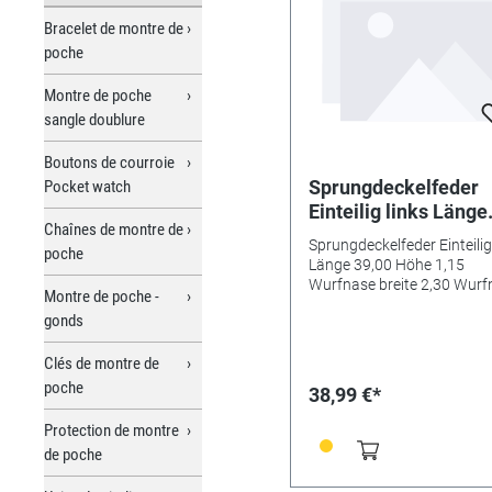
Bracelet de montre de
poche
Montre de poche
sangle doublure
Boutons de courroie
Sprungdeckelfeder
Pocket watch
Einteilig links Länge
Chaînes de montre de
39,00 Höhe 1,15
Sprungdeckelfeder Einteilig
poche
Wurfnase breite 2,3
Länge 39,00 Höhe 1,15
Wurfnase tiefe 1,70
Wurfnase breite 2,30 Wurf
Montre de poche -
tiefe 1,70 Schließnase breit
Schließnase breite 5
gonds
mm
mm
Clés de montre de
poche
38,99 €*
Protection de montre
de poche