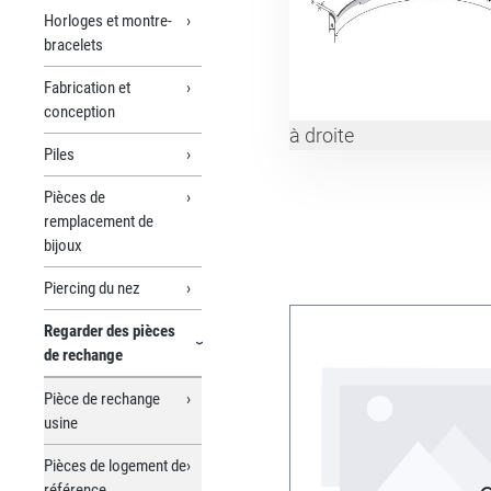
Horloges et montre-
bracelets
Fabrication et
conception
à droite
Piles
Pièces de
remplacement de
bijoux
Piercing du nez
Regarder des pièces
de rechange
Pièce de rechange
usine
Pièces de logement de
référence