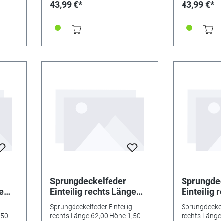
43,99 €*
43,99 €*
Sprungdeckelfeder
Sprungde
ge
Einteilig rechts Länge
Einteilig 
62,00 Höhe 1,50
62,00 Höh
Sprungdeckelfeder Einteilig
Sprungdeckel
0
Wurfnase breite 1,60
Wurfnase 
,50
rechts Länge 62,00 Höhe 1,50
rechts Länge