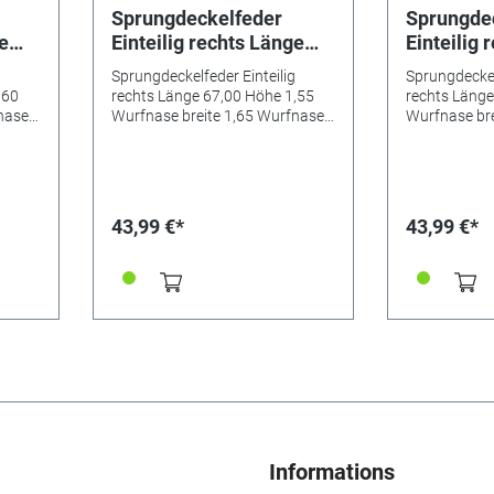
Sprungdeckelfeder
Sprungde
ge
Einteilig rechts Länge
Einteilig 
67,00 Höhe 1,55
71,00 Höh
Sprungdeckelfeder Einteilig
Sprungdeckel
0
Wurfnase breite 1,65
Wurfnase 
,60
rechts Länge 67,00 Höhe 1,55
rechts Länge
Wurfnase tiefe 1,30
Wurfnase 
nase
Wurfnase breite 1,65 Wurfnase
Wurfnase bre
e 5,10
tiefe 1,30 Schließnase breite 5,10
tiefe 1,10 Sc
,10
Schließnase breite 5,10
Schließna
mm
mm
mm
mm
43,99 €*
43,99 €*
Informations