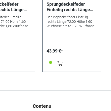
ckelfeder
Sprungdeckelfeder
rechts Länge
Einteilig rechts Länge
e 1,60
72,00 Höhe 1,60
feder Einteilig
Sprungdeckelfeder Einteilig
breite 1,60
Wurfnase breite 1,70
 71,00 Höhe 1,60
rechts Länge 72,00 Höhe 1,60
tiefe 1,10
Wurfnase tiefe 1,50
ite 1,60 Wurfnase
Wurfnase breite 1,70 Wurfnase
hließnase breite 5,40
tiefe 1,50 Schließnase breite 5,40
se breite 5,40
Schließnase breite 5,40
mm
mm
43,99 €*
Contenu