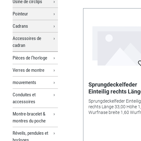
Usine de circlips
Pointeur
Cadrans
Accessoires de
cadran
Pièces de l’horloge
Verres de montre
mouvements
Sprungdeckelfeder
Einteilig rechts Län
Conduites et
33,00 Höhe 1,30
Sprungdeckelfeder Einteilig
accessoires
Wurfnase breite 1,6
rechts Länge 33,00 Höhe 1
Wurfnase tiefe 3,25
Wurfnase breite 1,60 Wurf
Montre-bracelet &
tiefe 3,25 Schließnase breit
Schließnase breite 4
montres du poche
mm
mm
Réveils, pendules et
horloges