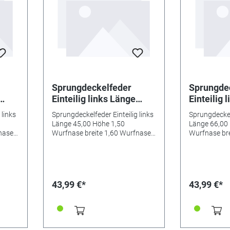
Sprungdeckelfeder
Sprungde
Einteilig links Länge
Einteilig 
45,00 Höhe 1,50
66,00 Höh
 links
Sprungdeckelfeder Einteilig links
Sprungdeckelf
0
Wurfnase breite 1,60
Wurfnase 
Länge 45,00 Höhe 1,50
Länge 66,00
Wurfnase tiefe 1,20
Wurfnase 
nase
Wurfnase breite 1,60 Wurfnase
Wurfnase bre
e 5,10
tiefe 1,20 Schließnase breite 5,10
tiefe 1,35 Sc
,10
Schließnase breite 5,10
Schließna
mm
mm
mm
mm
43,99 €*
43,99 €*