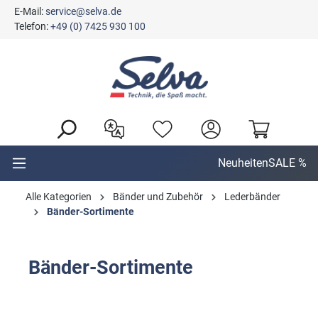
E-Mail:
service@selva.de
alt springen
Telefon:
+49 (0) 7425 930 100
Neuheiten
SALE %
Alle Kategorien
Bänder und Zubehör
Lederbänder
Bänder-Sortimente
Bänder-Sortimente