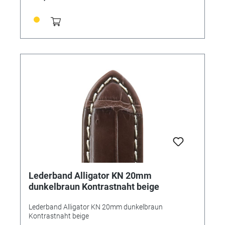
Lederband Alligator KN 20mm
dunkelbraun Kontrastnaht beige
Lederband Alligator KN 20mm dunkelbraun
Kontrastnaht beige