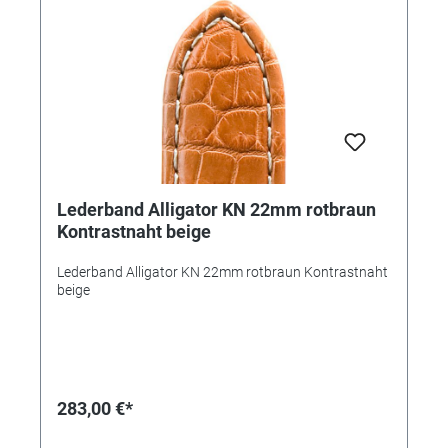
Lederband Alligator KN 22mm rotbraun
Kontrastnaht beige
Lederband Alligator KN 22mm rotbraun Kontrastnaht
beige
283,00 €*