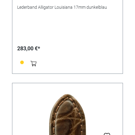
Lederband Alligator Louisiana 17mm dunkelblau
283,00 €*