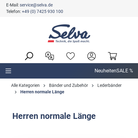
E-Mail:
service@selva.de
alt springen
Telefon:
+49 (0) 7425 930 100
Neuheiten
SALE %
Alle Kategorien
Bänder und Zubehör
Lederbänder
Herren normale Länge
Herren normale Länge