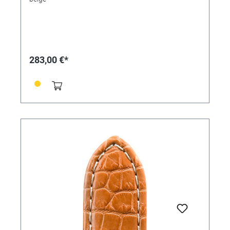
283,00 €*