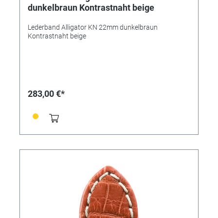
dunkelbraun Kontrastnaht beige
Lederband Alligator KN 22mm dunkelbraun
Kontrastnaht beige
283,00 €*