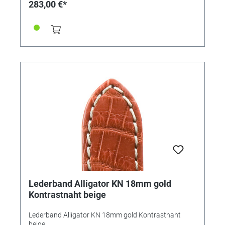
283,00 €*
Lederband Alligator KN 18mm gold
Kontrastnaht beige
Lederband Alligator KN 18mm gold Kontrastnaht
beige