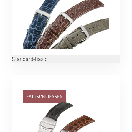
Standard-Basic