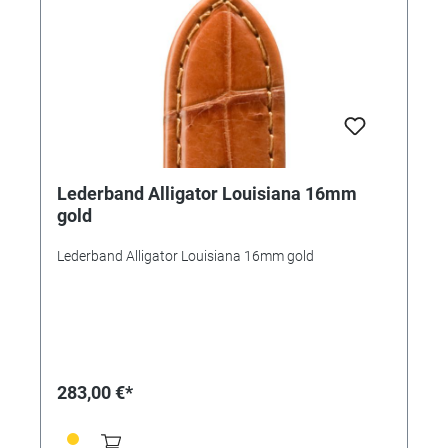
Lederband Alligator Louisiana 16mm
gold
Lederband Alligator Louisiana 16mm gold
283,00 €*