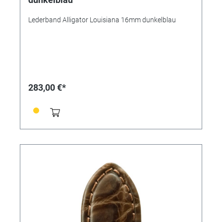
Lederband Alligator Louisiana 16mm dunkelblau
283,00 €*