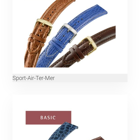
Sport-Air-Ter-Mer