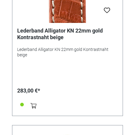
Lederband Alligator KN 22mm gold
Kontrastnaht beige
Lederband Alligator KN 22mm gold Kontrastnaht
beige
283,00 €*