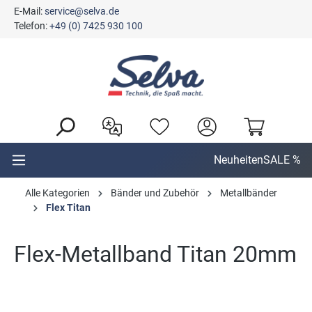
E-Mail:
service@selva.de
alt springen
Telefon:
+49 (0) 7425 930 100
Neuheiten
SALE %
Alle Kategorien
Bänder und Zubehör
Metallbänder
Flex Titan
Flex-Metallband Titan 20mm