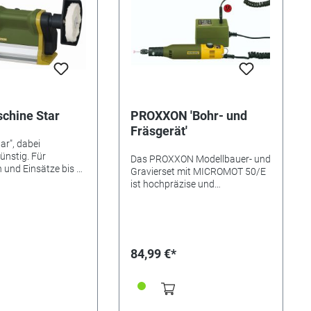
 von MICROMOT -
ne Drehzahlregelung
.000/min).
chine Star
PROXXON 'Bohr- und
Fräsgerät'
tar", dabei
ünstig. Für
Das PROXXON Modellbauer- und
und Einsätze bis 4“
Gravierset mit MICROMOT 50/E
. Tragende
ist hochpräzise und
 aus Alu-
multifunktional einsetzbar. Eine
 mit ausgespindelten
stufenlose Drehzahlregelung mit
gen für
Feedback-Effekt sorgt für hohe
men und sehr leisen
Durchzugskraft im unteren
ger, kugelgelagerter
Drehzahlbereich. Auch kleinste
84,99 €*
Distanz von Scheibe
Schäfte werden absolut
a. 360 mm) und
zentrisch gespannt dank
n Schutzhauben für
hochwertigen MICROMOT-
eiten mit
Stahlspannzangen und
 Kräftiger Antrieb
kugelgelagerter Spindel.