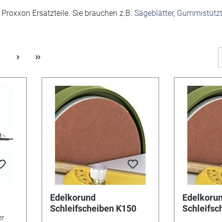
Proxxon Ersatzteile. Sie brauchen z.B.
Sägeblätter
,
Gummistützte
Edelkorund
Edelkoru
Schleifscheiben K150
Schleifsc
er