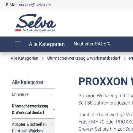
E-Mail:
service@selva.de
springen
Zur Hauptnavigation springen
Alle Kategorien
Neuheiten
SALE %
Alle Kategorien
Uhrmacherwerkzeug & Werkstattbedarf
P
PROXXON 
Alle Kategorien
Uhrwerke
Proxxon Werkzeug mit Cha
Seit 30 Jahren produzier
Uhrmacherwerkzeug
& Werkstattbedarf
Durch die hochwertige Ve
Fräse MF 70
oder
PROXXON
Adapter & Schließen
Gravier-Set
bis hin zur
Sch
für Apple Watches