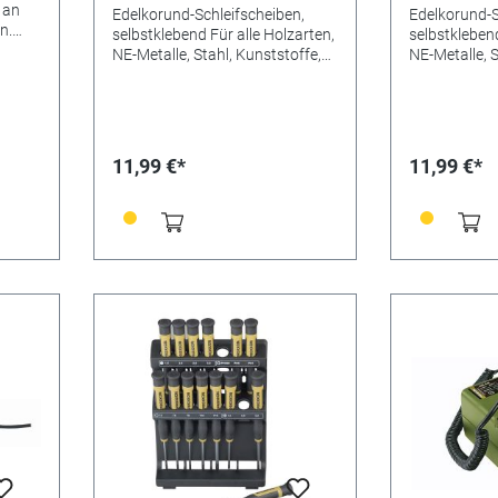
 an
Edelkorund-Schleifscheiben,
Edelkorund-S
n.
selbstklebend Für alle Holzarten,
selbstklebend
NE-Metalle, Stahl, Kunststoffe,
NE-Metalle, S
n
Kork, Gummi und Mineralien.
Kork, Gummi 
Lieferumfang Einschl. Silikonfilm
Lieferumfang 
zum Aufbewahren und
zum Aufbew
n
Wiedereinsetzen gebrauchter
Wiedereinse
ifarm
Scheiben. 5 Stück/Pack. Maße: Ø
Scheiben. 5 
11,99 €*
11,99 €*
u 60°
125 mm. Korn/ Körnung 150
125 mm. Kor
n mit
en.
YAMID.
 - 700