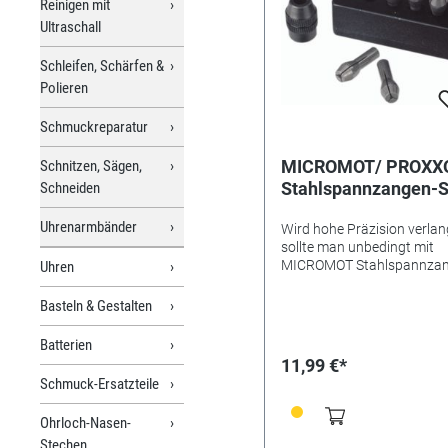
Reinigen mit
Trennscheibe. 230V, 100 Wa
Ultraschall
15.000/ min. Scheiben Ø 
mit 10mm-Lochung, Länge
Schleifen, Schärfen &
270mm. Schutzisoliert nac
Polieren
Klasse 2, inkl. stabilem Koff
Schmuckreparatur
MICROMOT/ PROXX
Schnitzen, Sägen,
Stahlspannzangen-Se
Schneiden
Stk.
Uhrenarmbänder
Wird hohe Präzision verlan
sollte man unbedingt mit
MICROMOT Stahlspannza
Uhren
arbeiten. Sie sind gehärtet
haben dadurch eine hohe,
Basteln & Gestalten
beständige Federkraft. Au
nach langem Gebrauch beh
Batterien
sie die erforderliche Genaui
11,99 €*
(NICHT vergleichbar mit 4-
Schmuck-Ersatzteile
geschlitzten Spannzangen
solchen aus Messing oder A
Ohrloch-Nasen-
Die hier verwendete, höchs
Stechen
aufwendig hergestellte 3-f