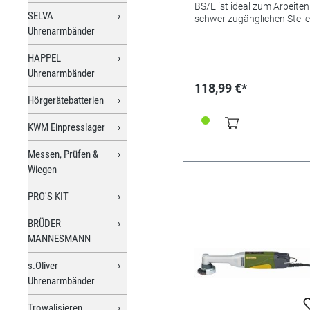
BS/E ist ideal zum Arbeiten
SELVA
schwer zugänglichen Stelle
Uhrenarmbänder
Zum Ausschleifen kleiner
Öffnungen, Nachschliff vo
Formen, Flächen, Radien,
HAPPEL
Einschleifen von Nuten,
Uhrenarmbänder
Entgraten und Anfasen vo
118,99 €*
Präzisionsteilen. Der Schle
Hörgerätebatterien
ist durch Knopfdruck bis z
schwenkbar. Absaugstutze
KWM Einpresslager
Adapter für Staubsauger
ermöglicht sauberes Arbeit
Messen, Prüfen &
Hauptgehäuse aus
glasfaserverstärktem POL
Wiegen
220 - 240 V. 100 W. Schleifband
10 x 330 mm (verfügbare
PRO'S KIT
Schleiffläche 10 x 110 mm)
Schleifgeschwindigkeit 300
BRÜDER
m/min. Länge 350 mm Gewicht
MANNESMANN
650 g Schutzisoliert nach Klasse
2
s.Oliver
Uhrenarmbänder
Trowalisieren