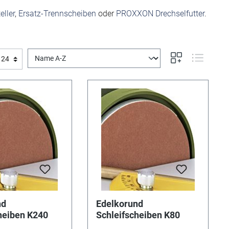
ller
,
Ersatz-Trennscheiben
oder
PROXXON Drechselfutter
.
nd
Edelkorund
heiben K240
Schleifscheiben K80