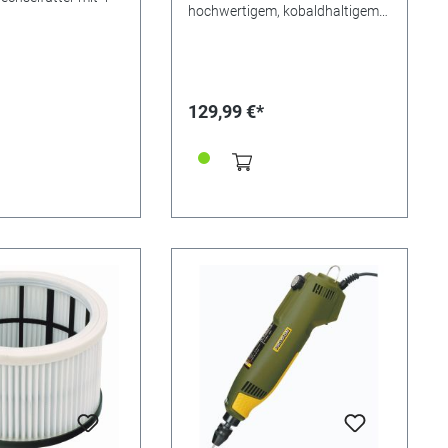
hochwertigem, kobaldhaltigem
HSS-Stahl. Fertig geschliffen.
Ausdrehstahl, Schruppstahl,
Abstechstahl, Spitzstahl (auch
zum Schlichten), Seitenstahl
rechts und Seitenstahl links.
129,99 €*
Größe 6 x 6 x 65 mm
Hochwertiger, kobaldhaltiger
HSS-Stahl 6-tlg. (Ausdreh-,
Schrupp-, Abstech-, Spitz-, und
Seitenstahl rechts und links)
Fertig geschliffen