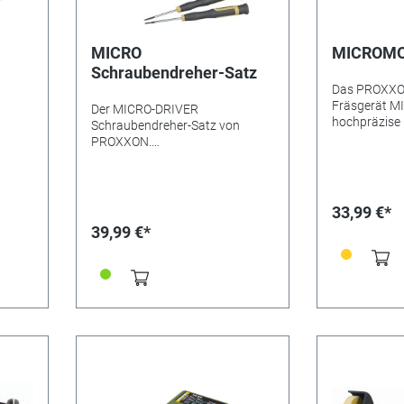
MICRO
MICROMOT
Schraubendreher-Satz
Das PROXXO
Fräsgerät M
Der MICRO-DRIVER
hochpräzise 
Schraubendreher-Satz von
einsetzbar. E
PROXXON.
Bohren, Fräse
kguss
Feinstschraubendreher für
Polieren, Bür
n -
Elektroniker, Kamerabauer,
Entrosten, T
t.
Uhrmacher, Juweliere,
Signieren. Für die Bearbeitung
toff,
Feinmechaniker und
33,99 €*
von Stahl, Ed
amik,
Modellbauer. Klingen aus
39,99 €*
Keramik, Kun
hochlegiertem Nickel-Chrom-
Mineralien. D
Molybdän-Stahl (SAE 8660). Für
Sicherheitss
extreme Härte und Zähigkeit.
das Arbeiten 
or,
Verchromt, mit brünierter Spitze.
(Nass-Schlei
Ergonomisch geformter Griff
geeignet. Ge
aus hochwertigem Kunststoff
glasfaserve
amid.
(schlagfest, öl- und
mit angeneh
eibe
säurebeständig). Mit drehbarem
Weichkompo
Zentrierkopf und Fingermulde.
Griffbereich.
und
Fester Platz für jede Größe im
Systempass
praktischen Kunststoffsockel.