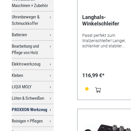
Maschinen + Zubehör
Langhals-
Uhrenbeweger &
Winkelschleifer
Schmuckkoffer
Batterien
Passt perfekt zum
Walzenschleifer! Langer,
Bearbeitung und
schlanker und stabiler
Getriebekopf aus Alu-Druc
Pflege von Holz
für vielseitige Anwendunge
Auch zum Trennen geeigne
Elektrowerkzeug
Zum Bearbeiten von Kunsts
Stahl, NE-Metall, Glas, Ker
116,99 €*
Kleben
zum Trennen, Schruppen,
(Fein-)Schleifen und zur
LIQUI MOLY
Formgebung in Holz.
Balancierter DC-Spezialmot
Löten & Schweißen
durchzugskräftig, leise,
langelebig. Gehäuse aus
glasfaserverstärktem Poly
PROXXON Werkzeug
Inkl. Edelkorund-Schleifsch
(Korn 60), Lamellen-
Reinigen + Pflegen
Schleifscheibe (Korn 100) 
gewebeverstärkter