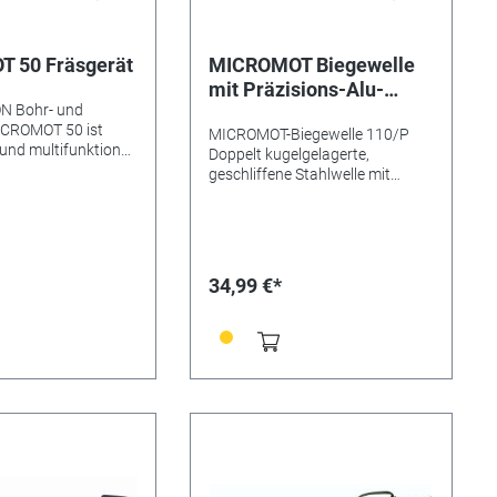
 50 Fräsgerät
MICROMOT Biegewelle
mit Präzisions-Alu-
N Bohr- und
Handstück
ICROMOT 50 ist
MICROMOT-Biegewelle 110/P
und multifunktional
Doppelt kugelgelagerte,
s eignet sich zum
geschliffene Stahlwelle mit
n, Schleifen,
Aufnahme für MICROMOT-
sten, Reinigen,
Stahlspannzangen.
rennen, Gravieren,
Kugelgelagertes Schaftende
maschinenseitig. Hochflexible
elmetall, Glas,
Seele (kein Heißlaufen bei engen
34,99 €*
ststoff und
Radien). Länge 100 cm. Für
urch Niedervolt-
maximal 25.000/min. Mit
pannung auch für
Schnellspannfutter 0,3 bis 3,2
mit Kühlflüssigkeit
mm. Praktisch beim Arbeiten mit
fen und -Trennen)
unterschiedlichen
häuse aus
Schaftdurchmessern.
rstärktem POLYAMID
mer
nente im
 20 mm -
ung zum