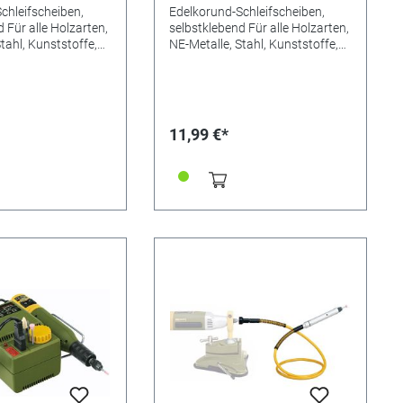
chleifscheiben,
Edelkorund-Schleifscheiben,
 Für alle Holzarten,
selbstklebend Für alle Holzarten,
tahl, Kunststoffe,
NE-Metalle, Stahl, Kunststoffe,
und Mineralien.
Kork, Gummi und Mineralien.
Einschl. Silikonfilm
Lieferumfang Einschl. Silikonfilm
ahren und
zum Aufbewahren und
tzen gebrauchter
Wiedereinsetzen gebrauchter
Stück/Pack. Maße: Ø
Scheiben. 5 Stück/Pack. Maße: Ø
11,99 €*
n/ Körnung 240
125 mm. Korn/ Körnung 80