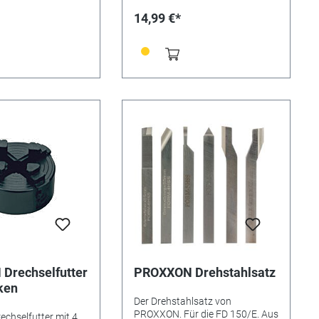
kontrollierte
(5.000-20.000 U/min) ist selbst
14,99 €*
470 °C) bei kurzer
hartem Dauereinsatz
Besonders hohe
gewachsen. Alles ist sehr
ät (2,0 Ah) für
übersichtlich im praktischen
bsdauer. Mit
Köfferchen untergebracht.
leuchtung. Inklusive
Zusatzinformationen 34
, Lötzinn und
Werkzeuge in Industriequalität
rät mit 2,1 A
lassen kaum Wünsche offen:
adezeit ca. eine
Schleifstifte, Microbohrer,
nische Daten: 3,6 V.
Feinfräser, Trennsägeblatt,
C. Gewicht 120 g.
Messingbürste, Schleif- und
Trennscheiben sowie ein
Werkzeugträger und 3 gehärtete
Spannzangen gehören dazu.
Zum Betrieb des 12-V-Gerätes
gehört ein 230-V-Netzteil (bitte
separat bestellen!).
Drechselfutter
PROXXON Drehstahlsatz
ken
Der Drehstahlsatz von
PROXXON. Für die FD 150/E. Aus
chselfutter mit 4