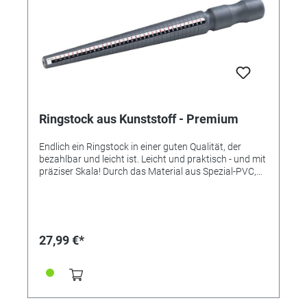
Ringstock aus Kunststoff - Premium
Endlich ein Ringstock in einer guten Qualität, der
bezahlbar und leicht ist. Leicht und praktisch - und mit
präziser Skala! Durch das Material aus Spezial-PVC,
seinem angenehmen Griff und der hervorragenden
Verarbeitung unterscheidet sich der in Europa
hergestellte Ringstock von asiatischen Varianten aus
Plastik, die sich mit der Zeit verformen und instabil
sind. Unser Ringstock aus Spezial-PVC bleibt
27,99 €*
formstabil sowie robust - dabei aber super handlich
und leicht: Im Vergleich zu schweren Aluminium
Ringstöcken wiegen unser PVC-Ringstock ca. 100
Gramm weniger. Die Skalen sind präzise aufgelegt und
gut ablesbar. Mit 4 Maßtabellen - 1 = Französische
Maßtabelle (1 - 36) - 2 = Umfang in mm (41 - 76) - 3 =