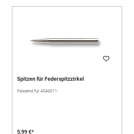
Analogregler angezeigt wird. Merkmale: -
Hochleistungs-Edelstein-Tester - Versenkbare
thermoelektrische Sondenspitze, die einen konstanten
Druck zwischen Sondenspitze und Edelstein
gewährleistet - Industrie dünnste Sondenspitze (0,48
mm) für die Prüfung von Diamanten so klein wie
0,01ct - LED-Anzeige und Sound - Leicht ablesbares
Analog-Display - Keine Wartezeit zwischen den Tests -
Integrierte Diamant- und Simulant-Testplatten als
Referenz - Abmessung: ca. 78x99x130mm - 3 x AAA
Batterien (Laufzeit ca. 2,5 Stunden)
Spitzen für Federspitzzirkel
Passend für 4540011.
5,99 €*