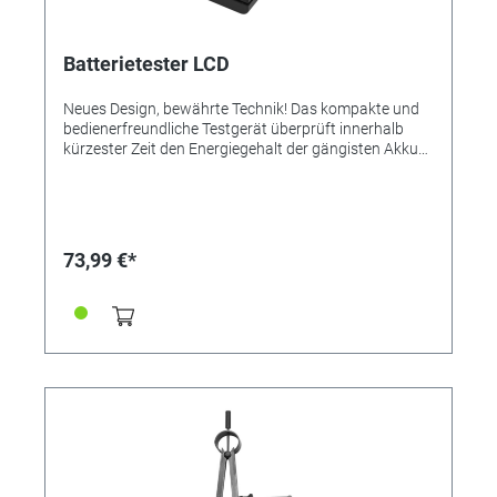
Batterietester LCD
Neues Design, bewährte Technik! Das kompakte und
bedienerfreundliche Testgerät überprüft innerhalb
kürzester Zeit den Energiegehalt der gängisten Akkus
und Batterien. Durch einfaches Kontaktieren der zu
überprüfenden Batterie wird innerhalb von 2-3
Sekunden der tatsächliche Energiegehalt der Zelle in
10 %-Schritten angezeigt. Zusätzlich zur prozentualen
Kapazität wird die Zellenspannung in Volt (V)
73,99 €*
angegeben. Folgende Zellen können in dem Testgerät
sekundenschnell zuverlässig geprüft werden: 3V
Lithium-Knopfzellen: CR1025 / CR1216 / CR1220 /
CR1616 / CR1620 / CR1632 / CR2016 / CR2025 /
CR2032 / CR2320 / CR2330 / CR2354 / CR2430 /
CR2450 / CR2477 / CR3032 3V Lithium-Photo-
Batterien: CR2 / CR123(A) 1,5V Alkaline-Knopfzellen:
LR41 / LR43 / LR44 / LR45 / LR48 / LR50 / LR52 /
LR53 / LR54 / LR55 / LR57 / LR58 / LR59 / LR60 /
LR63 / LR66 / LR69 1,44V Zink-Luft Knopfbatterien:
10 / 13 / 675 / 312 12V Alkaline-Batterien: A23 / A27
1,5V Alkaline-Batterien: AAA (Micro) / AA (Mignon) / C