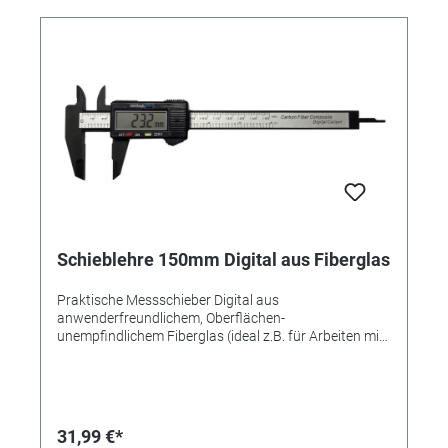
Amerikanische Maßtabelle (1 - 15) - 4 = Durchmesser
(13,0 - 24,2) Gewicht: ca. 114 Gramm.
Schieblehre 150mm Digital aus Fiberglas
Praktische Messschieber Digital aus
anwenderfreundlichem, Oberflächen-
unempfindlichem Fiberglas (ideal z.B. für Arbeiten mit
Graviermaschinen, um ein Verkratzen der
Oberflächen, wie es mit Schieblehren aus Metall
vorkommen kann, zu vermeiden) • Digitale Anzeige •
Mit Kreutzspitzen und Tiefenmaß • Aus Fiberglas •
Anzeige 8,5mm • Ablesbarkeit 0,1mm oder 0,01" •
31,99 €*
Messbereich 150mm • Schnabellänge 40mm •