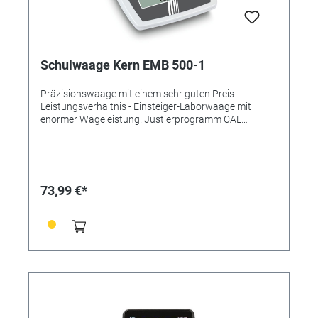
Schulwaage Kern EMB 500-1
Präzisionswaage mit einem sehr guten Preis-
Leistungsverhältnis - Einsteiger-Laborwaage mit
enormer Wägeleistung. Justierprogramm CAL
(Externes Justiergewicht) Batteriebetrieb (Batterien
im Lieferumfang enthalten) Nicht eichfähig - Großes
LCD-Display - Ziffernhöhe 15mm - Abmessung
Wägeplatte Ø 150mm - Material Wägeplatte:
Kunststoff - Wägeeinheiten: g, oz, ozt, dwt Einfache
73,99 €*
und komfortable 2-Tasten-Bedienung, dadurch sehr
gut für den Schul- und Lehrbetrieb geeignet
Zuwiegefunktion vereinfach Rezeptieren Besonders
flache Bauweise Haken für Unterflurwägungen Alle
technischen Daten entnehmen Sie bitte dem
Datenblatt / Bedienungsanleitungen.