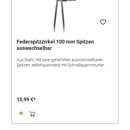
(Baby) / D (Mono) 9V Alkaline-Batterie: 9V Block (E)
1,2V NiMH/NiCd-Akkus: AAA (Micro) / AA (Mignon) / C
(Baby) / D (Mono) 1,5V Lithium-Batterien: AAA (Micro)
/ AA (Mignon) 3,6V/3,7V Li-Ion-Akkus: 14500 / 14650
/ 16340 / 17500 / 18500 / 18650 / 22650 / 26650 Die
Messung erfolgt kinderleicht mit Hilfe eines
Kontaktstiftes oder durch einfaches Andrücken an der
vorgesehenen Stelle. Stromversorgung: 1x 9V Alkaline
Federspitzzirkel 100 mm Spitzen
(nicht enthalten)
auswechselbar
Aus Stahl, mit zwei gehärteten auswechselbaren
Spitzen, selbstspannend mit Schnellspannmutter.
10,99 €*