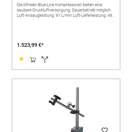
Die ölfreien Blue-Line Kompressoren bieten eine
saubere Druckluftversorgung. Dauerbetrieb möglich.
Luft-Ansaugleistung: 91 L/min Luft-Lieferleistung: 49
L/min Geräuschpegel: ca. 58 db (in 1 m Abstand) Die
Kompressoren werden mit Wasserabscheider,
einstellbarer Druckregulierung, Schnellkupplung,
Sicherheitsventil, Druckmesser am Kessel und manuell
einstellbarem Absperrhahn zur Kondensatentleerung
1.523,99 €*
geliefert. 230 V / 50 Hz, 450 Watt.