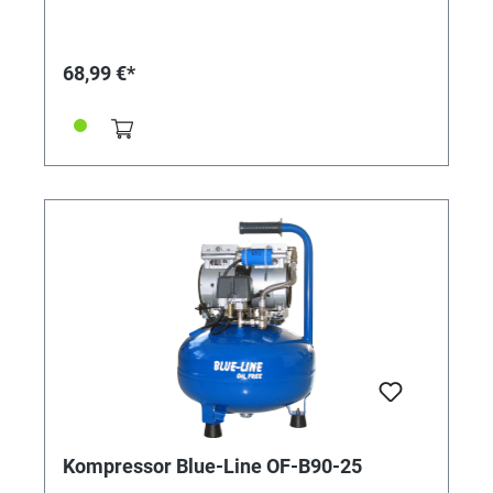
Bedienung • Umschaltbar von g auf ct, gn, dwt, ozt, oz
per Tastendruck • Innovativer Touchscreen:
Kontrastreiches, hinterleuchtetes und
berührungssensitives Touch-Display für bequemes
68,99 €*
Bedienen und komfortables Ablesen • Klappdeckel als
Druck- und Staubschutz • Wägeplatte Edelstahl,
hygienisch und leicht zu reinigen • Wägegefäß
serienmäßig • Die Stromversorgung erfolgt durch das
USB-Kabel, sodass keine zusätzliche
Stromversorgung benötigt wird • Wägebereich
maximal 50g • Ablesbarkeit 0,001g Technische Daten:
• Abmessungen Gehäuse (B×T×H): 96 mm x 149 mm x
36 mm • Drehbare Fußschrauben: ja •
Gehäusematerial: Kunststoff • Libelle: ja • Material der
Wägeplatte: Edelstahl • Wägefläche Ø 65 mm Alle
weiteren technischen Daten entnehmen Sie bitte dem
KERN-Datenblatt auf dieser Seite (PDF) Elektrogerät
enthält 4 Alkaline-Rundzellen 1,5V AAA. Hinweis zur
sicheren Entnahme der Batterie: Vergewissern Sie
sich, ob die Batterie ganz entleert ist. Entnehmen Sie
vorsichtig die Batterie. Im Falle einer Entsorgung
müssen Batterie und Gerät getrennt entsorgt werden.
Kompressor Blue-Line OF-B90-25