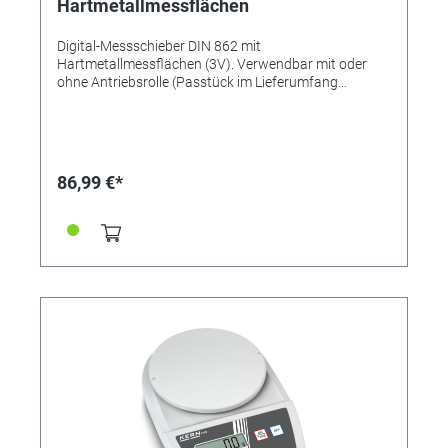
Hartmetallmessflächen
Digital-Messschieber DIN 862 mit
Hartmetallmessflächen (3V). Verwendbar mit oder
ohne Antriebsrolle (Passtück im Lieferumfang
enthalten). - Messbereich: 150mm - Schnabellänge:
40mm - Aus rostfreiem, gehärten Stahl - Tasten: Ein/
Aus; Null; mm/inch - Hold-Taste - Mit Datenausgang
RB5 - 4-fach Messung - Ablesung: 0,01mm/ 0,005" -
Inklusive Etui Kalibrierfähig/ Kalibrierschein nach VDI/
86,99 €*
VDE/ DGQ 2619 (bitte separat anfragen/ bestellen)