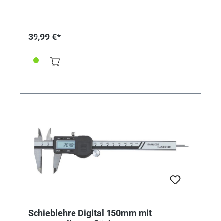
Kalibrierschein nach VDI / VDE / DGQ 2619 (bitte
separat anfragen / bestellen)
39,99 €*
Schieblehre Digital 150mm mit