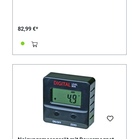
- Einspannschaft 8 H6 - 1 Umdrehung 1mm - Mit
Toleranzmarken - Ziffernblatt durch Außenring
drehbar - inklusive Etui
82,99 €*