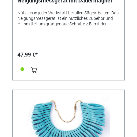
Neigungsmessgerät mit Dauermagnet
Nützlich in jeder Werkstatt bei allen Sägearbeiten! Das
Neigungsmessgerät ist ein nützliches Zubehör und
Hilfsmittel, um gradgenaue Schnitte z.B. mit der
Kappsäge zu ermöglichen. Auch für andere
Anwendungsbereiche nutzbar, etwa zur Ausrichtung
von Bildern oder zur Türrahmenmontage.
Hauptsächlich verwendet wird das
Neigungsmessgerät, um die Sägeblattneigung bei
47,99 €*
einer Tischkreissäge einzustellen - dank des
Dauermagnets hält es gut am Sägeblatt. Das Gerät
wird zunächst auf eine ebene Fläche gestellt und stellt
diese per Knopfdruck als Referenzfläche ein.
Anschließend wird es mit dem Magneten an das
Sägeblatt geheftet, sodass man jeden Winkel präzise
justieren kann. Neigungsmessgerät mit Dauermagnet:
• Messbereich 4 x 90° • Ablesung 0,1° • Genauigkeit
0,5° • Abmessung 55 x 56 x 19 mm • Anzeige immer in
richtiger Richtung