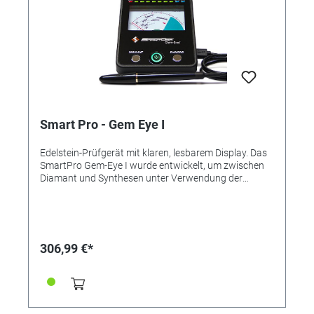
Smart Pro - Gem Eye I
Edelstein-Prüfgerät mit klaren, lesbarem Display. Das
SmartPro Gem-Eye I wurde entwickelt, um zwischen
Diamant und Synthesen unter Verwendung der
Prinzipien der Wärmeleitfähigkeit zu unterscheiden.
Das SmartPro Gem-Eye I ist jetzt mit einem "Farbstein-
Schätzer-Display" ausgestattet, um den Benutzer
dabei zu unterstützen, beliebte farbige Edelsteine ​​
voneinander zu unterscheiden. Das SmartPro Gem-
306,99 €*
Eye I besteht aus zwei gekoppelten Thermometern:
eines, das elektronisch beheizt wird, während die
andere von dem getesteten Edelstein gekühlt wird. Die
Temperaturdifferenz erzeugt einen elektrischen
Ausgang, der dann verstärkt und auf einem