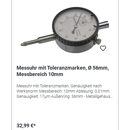
Messuhr mit Toleranzmarken, Ø 56mm,
Messbereich 10mm
Messuhr mit Toleranzmarken, Genauigkeit nach
Werksnorm. Messbereich: 10mm Ablesung: 0,01mm
Genauigkeit: 17µm Außenring: 56mm - Metallgehäuse
- Einspannschaft 8 H6 - 1 Umdrehung 1mm - Mit
Toleranzmarken - Ziffernblatt durch Außenring
drehbar - inklusive Etui
32,99 €*